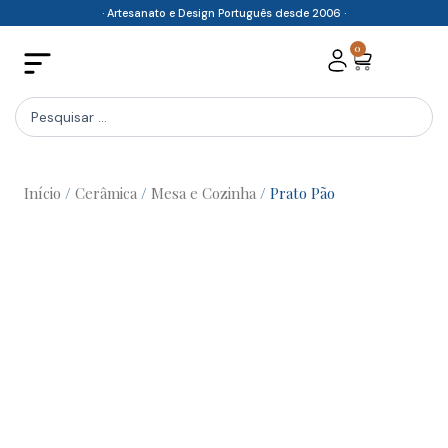
Skip
· Artesanato e Design Português desde 2006 ·
to
0
Cart
content
Search
...
Início
/
Cerâmica
/
Mesa e Cozinha
/ Prato Pão