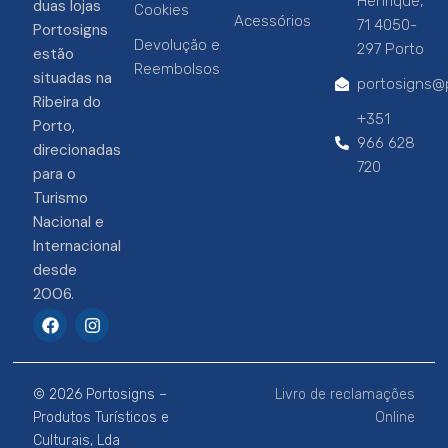
Henrique,
duas lojas
Cookies
Acessórios
71 4050-
Portosigns
Devolução e
297 Porto
estão
Reembolsos
situadas na
portosigns@p
Ribeira do
+351
Porto,
966 628
direcionadas
720
para o
Turismo
Nacional e
Internacional
desde
2006.
F
I
a
n
c
s
e
t
b
a
© 2026 Portosigns –
Livro de reclamações
o
g
o
r
Produtos Turísticos e
Online
k
a
Culturais, Lda