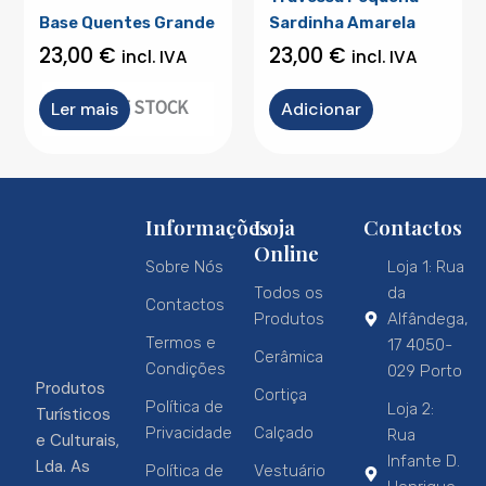
Base Quentes Grande
Sardinha Amarela
23,00
€
23,00
€
incl. IVA
incl. IVA
OUT OF STOCK
Ler mais
Adicionar
Informações
Loja
Contactos
Online
Sobre Nós
Loja 1: Rua
Todos os
da
Contactos
Produtos
Alfândega,
Termos e
17 4050-
Cerâmica
Condições
029 Porto
Produtos
Cortiça
Política de
Loja 2:
Turísticos
Privacidade
Calçado
Rua
e Culturais,
Infante D.
Lda. As
Política de
Vestuário