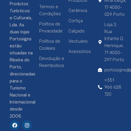
Produtos
Alfândega,
Produtos
Termos e
17 4050-
Turísticos
Cerâmica
Condições
029 Porto
e Culturais,
Cortiça
Política de
Lda. As
Loja 2:
Privacidade
Calçado
duas lojas
Rua
Portosigns
Infante D.
Política de
Vestuário
estão
Henrique,
Cookies
Acessórios
situadas na
71 4050-
Devolução e
Ribeira do
297 Porto
Reembolsos
Porto,
portosigns@p
direcionadas
+351
para o
966 628
Turismo
720
Nacional e
Internacional
desde
2006.
F
I
a
n