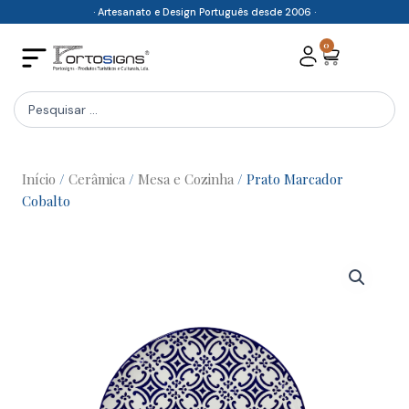
Skip
· Artesanato e Design Português desde 2006 ·
to
0
Cart
content
Search
...
Início
/
Cerâmica
/
Mesa e Cozinha
/ Prato Marcador
Cobalto