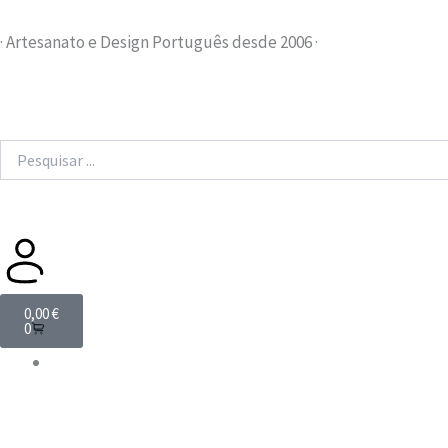
Skip
to
· Artesanato e Design Português desde 2006 ·
content
Search
...
Cart
0,00
€
0