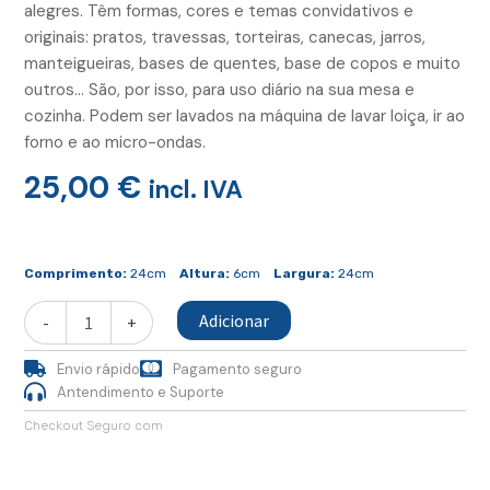
alegres. Têm formas, cores e temas convidativos e
originais: pratos, travessas, torteiras, canecas, jarros,
manteigueiras, bases de quentes, base de copos e muito
outros… São, por isso, para uso diário na sua mesa e
cozinha. Podem ser lavados na máquina de lavar loiça, ir ao
forno e ao micro-ondas.
25,00
€
incl. IVA
Quantidade
de
Comprimento:
24cm
Altura:
6cm
Largura:
24cm
Prato
Sobremesa
Adicionar
-
+
Azulejo
Envio rápido
Pagamento seguro
Antendimento e Suporte
Checkout Seguro com