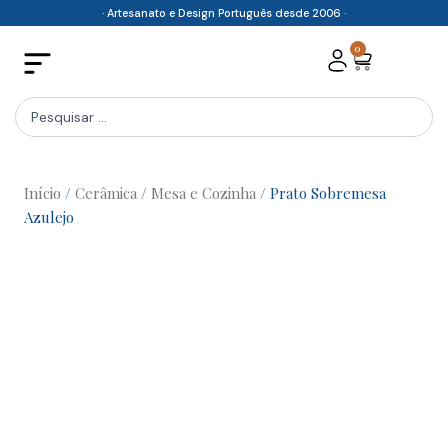
Skip
· Artesanato e Design Português desde 2006 ·
to
0
Cart
content
Search
...
Início
/
Cerâmica
/
Mesa e Cozinha
/ Prato Sobremesa
Azulejo