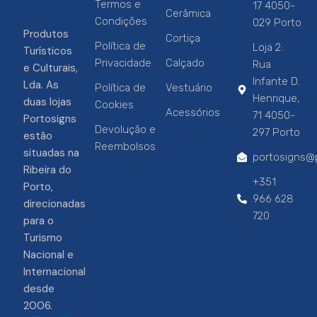
Termos e
17 4050-
Cerâmica
Condições
029 Porto
Produtos
Cortiça
Política de
Loja 2:
Turísticos
Privacidade
Calçado
Rua
e Culturais,
Infante D.
Lda. As
Política de
Vestuário
Henrique,
duas lojas
Cookies
Acessórios
71 4050-
Portosigns
Devolução e
297 Porto
estão
Reembolsos
situadas na
portosigns@p
Ribeira do
+351
Porto,
966 628
direcionadas
720
para o
Turismo
Nacional e
Internacional
desde
2006.