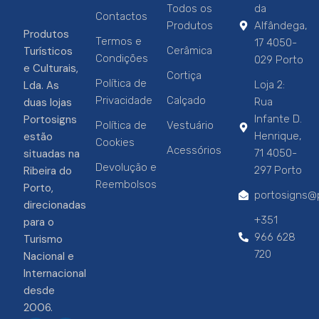
Todos os
da
Contactos
Produtos
Alfândega,
Produtos
Termos e
17 4050-
Turísticos
Cerâmica
Condições
029 Porto
e Culturais,
Cortiça
Política de
Lda. As
Loja 2:
Privacidade
Calçado
duas lojas
Rua
Portosigns
Infante D.
Política de
Vestuário
estão
Henrique,
Cookies
Acessórios
situadas na
71 4050-
Devolução e
Ribeira do
297 Porto
Reembolsos
Porto,
portosigns@p
direcionadas
+351
para o
966 628
Turismo
720
Nacional e
Internacional
desde
2006.