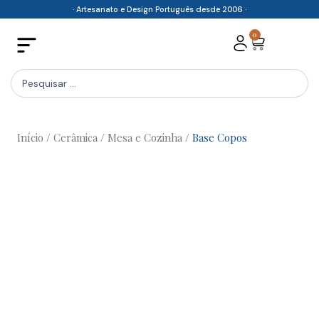
Skip
· Artesanato e Design Português desde 2006 ·
to
0
Cart
content
Search
...
Início
/
Cerâmica
/
Mesa e Cozinha
/ Base Copos