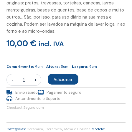
originais: pratos, travessas, torteiras, canecas, jarros,
manteigueiras, bases de quentes, base de copos e muito
outros… São, por isso, para uso diário na sua mesa e
cozinha. Podem ser lavados na máquina de lavar loiça, ir ao
forno e ao micro-ondas.
10,00
€
incl. IVA
Quantidade
de
Comprimento:
9cm
Altura:
3cm
Largura:
9cm
Base
Copos
Adicionar
-
+
Envio rápido
Pagamento seguro
Antendimento e Suporte
Checkout Seguro com
,
,
Categorias:
Cerâmica
Cerâmica
Mesa e Cozinha
Modelo: