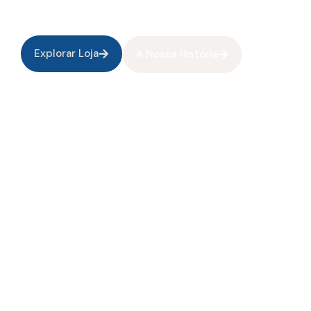
tradição portuguesa ao mundo.
Explorar Loja
A Nossa História