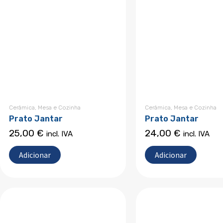
Cerâmica
,
Mesa e Cozinha
Cerâmica
,
Mesa e Cozinha
Prato Jantar
Prato Jantar
25,00
€
24,00
€
incl. IVA
incl. IVA
Adicionar
Adicionar