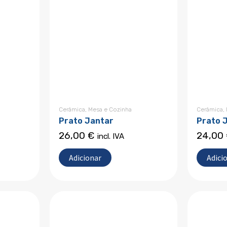
Cerâmica
,
Mesa e Cozinha
Cerâmica
,
Prato Jantar
Prato 
26,00
€
24,00
incl. IVA
Adicionar
Adici