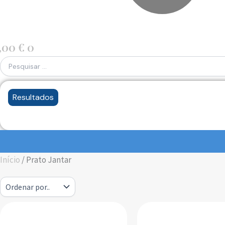
,00
€
0
Resultados
Início
/ Prato Jantar