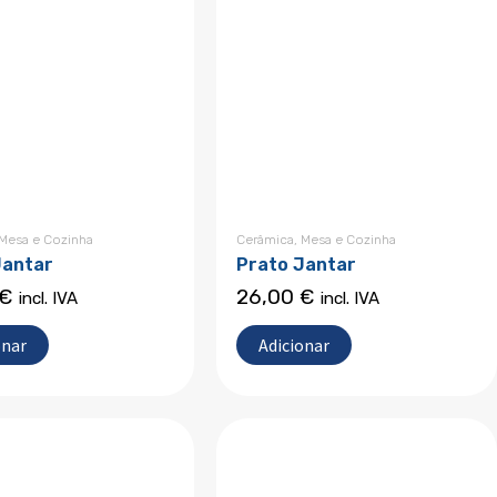
Mesa e Cozinha
Cerâmica
,
Mesa e Cozinha
Jantar
Prato Jantar
€
26,00
€
incl. IVA
incl. IVA
onar
Adicionar