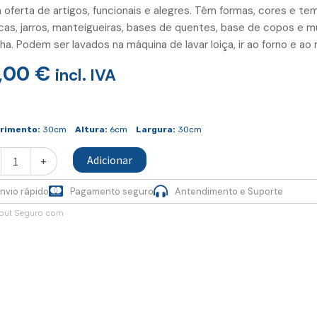
 oferta de artigos, funcionais e alegres. Têm formas, cores e tema
as, jarros, manteigueiras, bases de quentes, base de copos e mui
ha. Podem ser lavados na máquina de lavar loiça, ir ao forno e ao
,00
€
incl. IVA
idade
rimento:
30cm
Altura:
6cm
Largura:
30cm
r
Adicionar
+
nvio rápido
Pagamento seguro
Antendimento e Suporte
out Seguro com