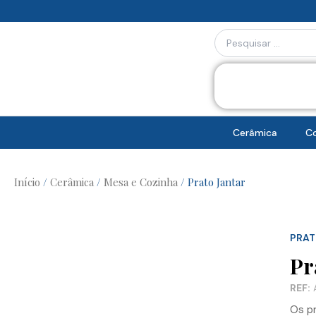
Skip
to
Search
content
...
Cerâmica
Co
Início
/
Cerâmica
/
Mesa e Cozinha
/ Prato Jantar
PRAT
Pr
REF:
A
Os pr