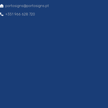
portosigns@portosigns.pt
+351 966 628 720