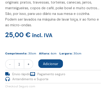
originais: pratos, travessas, torteiras, canecas, jarros,
manteigueiras, copos de café, poke bowl e muito outros…
São, por isso, para uso diário na sua mesa e cozinha.
Podem ser lavados na máquina de lavar loiça, ir ao forno e
ao micro-ondas.
25,00
€
incl. IVA
Quantidade
de
Comprimento:
30cm
Altura:
6cm
Largura:
30cm
Prato
Jantar
Adicionar
-
+
Envio rápido
Pagamento seguro
Antendimento e Suporte
Checkout Seguro com