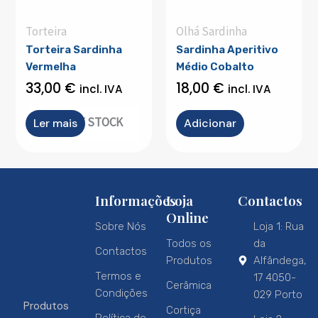
Torteira
Olhá Sardinha
Torteira Sardinha
Sardinha Aperitivo
Vermelha
Médio Cobalto
33,00
€
18,00
€
incl. IVA
incl. IVA
OUT OF STOCK
Ler mais
Adicionar
Informações
Loja
Contactos
Online
Sobre Nós
Loja 1: Rua
Todos os
da
Contactos
Produtos
Alfândega,
Termos e
17 4050-
Cerâmica
Condições
029 Porto
Produtos
Cortiça