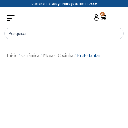
Skip
· Artesanato e Design Português desde 2006 ·
to
0
Cart
content
Search
...
Início
/
Cerâmica
/
Mesa e Cozinha
/ Prato Jantar