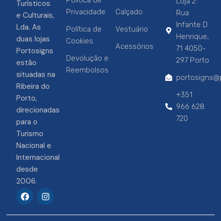
Política de
Loja 2:
Turísticos
Privacidade
Calçado
Rua
e Culturais,
Infante D.
Lda. As
Política de
Vestuário
Henrique,
duas lojas
Cookies
Acessórios
71 4050-
Portosigns
Devolução e
297 Porto
estão
Reembolsos
situadas na
portosigns@p
Ribeira do
+351
Porto,
966 628
direcionadas
720
para o
Turismo
Nacional e
Internacional
desde
2006.
F
I
a
n
c
s
e
t