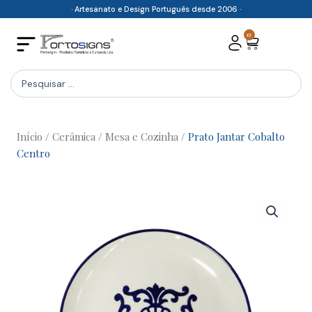
Skip
· Artesanato e Design Português desde 2006 ·
to
0
Cart
content
Search
...
Início
/
Cerâmica
/
Mesa e Cozinha
/ Prato Jantar Cobalto
Centro