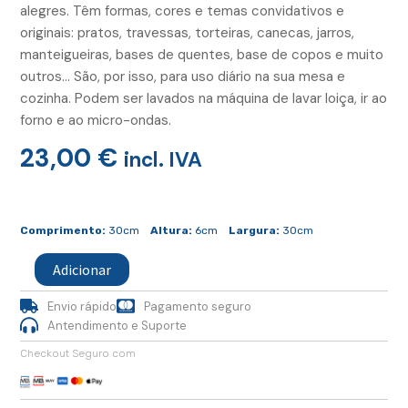
alegres. Têm formas, cores e temas convidativos e
originais: pratos, travessas, torteiras, canecas, jarros,
manteigueiras, bases de quentes, base de copos e muito
outros… São, por isso, para uso diário na sua mesa e
cozinha. Podem ser lavados na máquina de lavar loiça, ir ao
forno e ao micro-ondas.
23,00
€
incl. IVA
Quantidade
de
Comprimento:
30cm
Altura:
6cm
Largura:
30cm
Prato
Jantar
Adicionar
Cobalto
Centro
Envio rápido
Pagamento seguro
Antendimento e Suporte
Checkout Seguro com