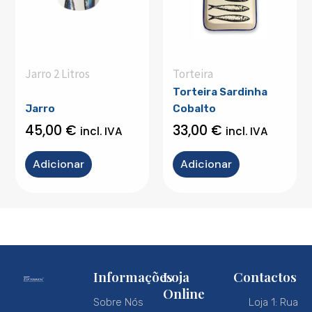
Jarro 2 Litros
Torteira
Torteira Sardinha
Jarro
Cobalto
45,00
€
33,00
€
incl. IVA
incl. IVA
Adicionar
Adicionar
Informações
Loja
Contactos
Online
Sobre Nós
Loja 1: Rua