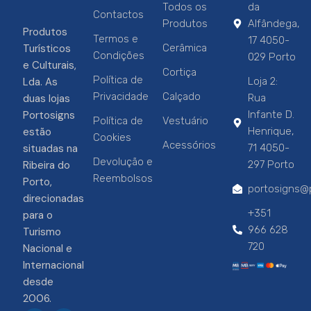
Todos os
da
Contactos
Produtos
Alfândega,
Produtos
Termos e
17 4050-
Turísticos
Cerâmica
Condições
029 Porto
e Culturais,
Cortiça
Política de
Lda. As
Loja 2:
Privacidade
Calçado
duas lojas
Rua
Portosigns
Infante D.
Política de
Vestuário
estão
Henrique,
Cookies
Acessórios
situadas na
71 4050-
Devolução e
Ribeira do
297 Porto
Reembolsos
Porto,
portosigns@p
direcionadas
+351
para o
966 628
Turismo
720
Nacional e
Internacional
desde
2006.