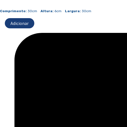
de
Prato
Comprimento:
30cm
Altura:
6cm
Largura:
30cm
Jantar
Adicionar