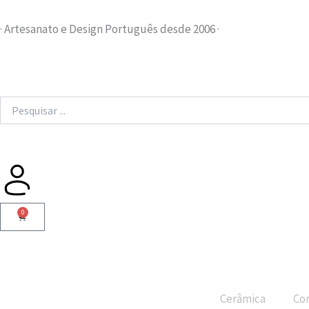
Skip
to
· Artesanato e Design Português desde 2006 ·
content
Search
...
0
Cart
Cerâmica
Cor