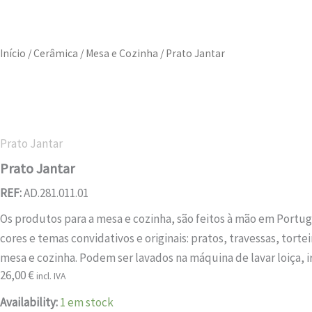
Início
/
Cerâmica
/
Mesa e Cozinha
/ Prato Jantar
Prato Jantar
Prato Jantar
REF:
AD.281.011.01
Os produtos para a mesa e cozinha, são feitos à mão em Portuga
cores e temas convidativos e originais: pratos, travessas, tort
mesa e cozinha. Podem ser lavados na máquina de lavar loiça, i
26,00
€
incl. IVA
Quantidade
Availability:
1 em stock