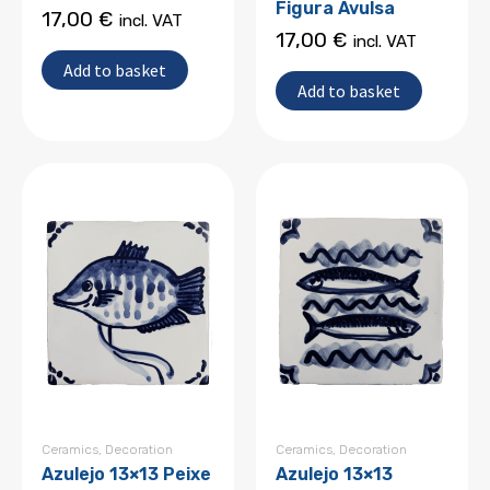
Figura Avulsa
17,00
€
incl. VAT
17,00
€
incl. VAT
Add to basket
Add to basket
Ceramics
,
Decoration
Ceramics
,
Decoration
Azulejo 13×13 Peixe
Azulejo 13×13