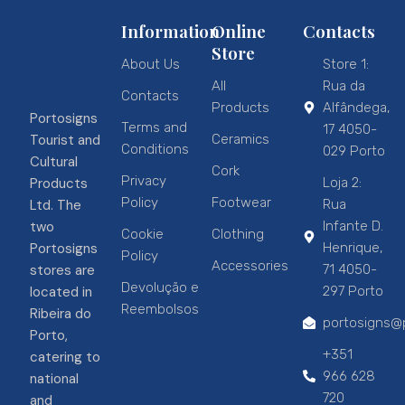
Information
Online
Contacts
Store
About Us
Store 1:
All
Rua da
Contacts
Products
Alfândega,
Portosigns
Terms and
17 4050-
Tourist and
Ceramics
Conditions
029 Porto
Cultural
Cork
Privacy
Products
Loja 2:
Policy
Footwear
Ltd. The
Rua
two
Infante D.
Cookie
Clothing
Portosigns
Henrique,
Policy
Accessories
stores are
71 4050-
Devolução e
located in
297 Porto
Reembolsos
Ribeira do
portosigns@p
Porto,
+351
catering to
966 628
national
720
and