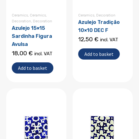
Ceramics
,
Ceramics
,
Ceramics
,
Decoration
Decoration
,
Decoration
Azulejo Tradição
Azulejo 15×15
10×10 DEC F
Sardinha Figura
12,50
€
incl. VAT
Avulsa
18,00
€
Add to basket
incl. VAT
Add to basket