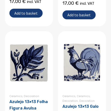
17,00
€
incl. VAT
17,00
€
incl. VAT
Add to basket
Add to basket
Ceramics
,
Decoration
Ceramics
,
Ceramics
,
Decoration
,
Decoration
Azulejo 13×13 Folha
Azulejo 13×13 Galo
Figura Avulsa