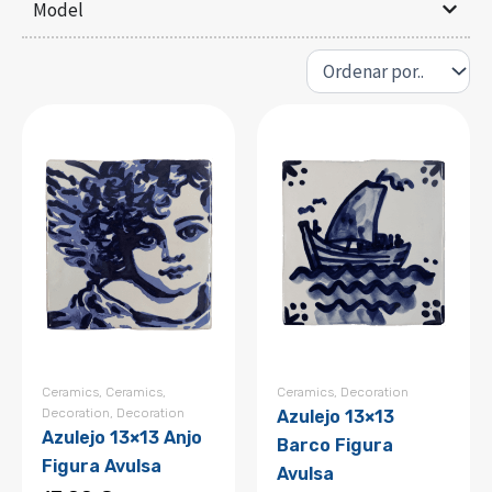
Model
Ceramics
,
Ceramics
,
Ceramics
,
Decoration
Decoration
,
Decoration
Azulejo 13×13
Azulejo 13×13 Anjo
Barco Figura
Figura Avulsa
Avulsa