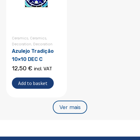
Ceramics
,
Ceramics
,
Decoration
,
Decoration
Azulejo Tradição
10×10 DEC C
12,50
€
incl. VAT
Add to basket
Ver mais