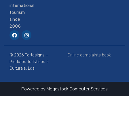
international
tourism
since
2006.
F
I
a
n
c
s
e
t
b
a
© 2026 Portosigns –
Online complaints book
o
g
o
r
Produtos Turísticos e
k
a
Culturais, Lda
m
Powered by
Megastock Computer Services