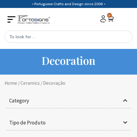
Skip
• Portuguese Crafts and Design since 2006 •
to
0
Cart
content
Search
...
Decoration
Home
/
Ceramics
/ Decoração
Category
Tipo de Produto