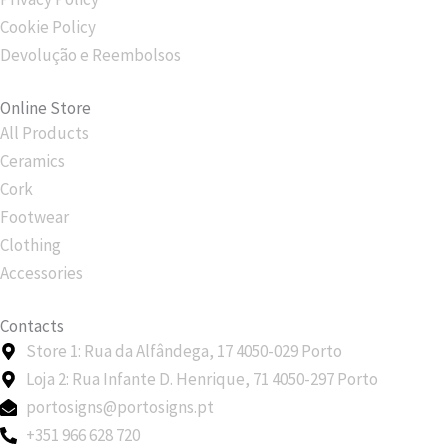
m
Cookie Policy
Devolução e Reembolsos
Online Store
All Products
Ceramics
Cork
Footwear
Clothing
Accessories
Contacts
Store 1: Rua da Alfândega, 17 4050-029 Porto
Loja 2: Rua Infante D. Henrique, 71 4050-297 Porto
portosigns@portosigns.pt
+351 966 628 720