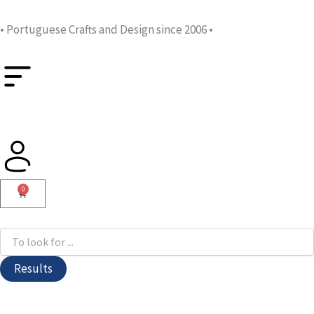
Skip
to
• Portuguese Crafts and Design since 2006 •
content
0
Cart
Search
...
Results