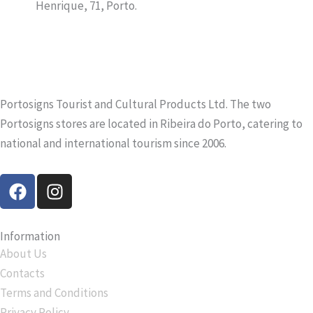
Henrique, 71, Porto.
Portosigns Tourist and Cultural Products Ltd. The two
Portosigns stores are located in Ribeira do Porto, catering to
national and international tourism since 2006.
F
I
a
n
c
s
e
t
Information
b
a
About Us
o
g
Contacts
o
r
Terms and Conditions
k
a
Privacy Policy