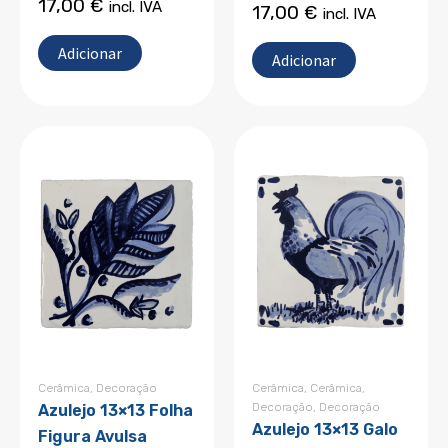
17,00
€
incl. IVA
17,00
€
incl. IVA
Adicionar
Adicionar
Cerâmica
,
Decoração
Cerâmica
,
Cerâmica
,
Decoração
,
Decoração
Azulejo 13×13 Folha
Azulejo 13×13 Galo
Figura Avulsa