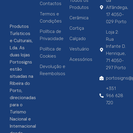
Todos os
da
Contactos
Produtos
Alfândega,
Termos e
17 4050-
Cerâmica
Condições
029 Porto
Produtos
Cortiça
Política de
Loja 2:
Turísticos
Privacidade
Calçado
Rua
e Culturais,
Infante D.
Lda. As
Política de
Vestuário
Henrique,
duas lojas
Cookies
Acessórios
71 4050-
Portosigns
Devolução e
297 Porto
estão
Reembolsos
situadas na
portosigns@p
Ribeira do
+351
Porto,
966 628
direcionadas
720
para o
Turismo
Nacional e
Internacional