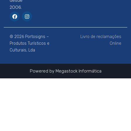
desde
2006.
F
I
a
n
c
s
e
t
b
a
© 2026 Portosigns –
Livro de reclamações
o
g
o
r
Produtos Turísticos e
Online
k
a
Culturais, Lda
m
Powered by
Megastock Informática