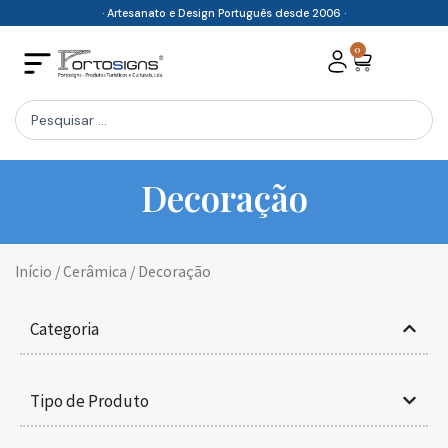
Skip
· Artesanato e Design Português desde 2006 ·
to
0
Cart
content
Search
...
Decoração
Início
/
Cerâmica
/ Decoração
Categoria
Tipo de Produto