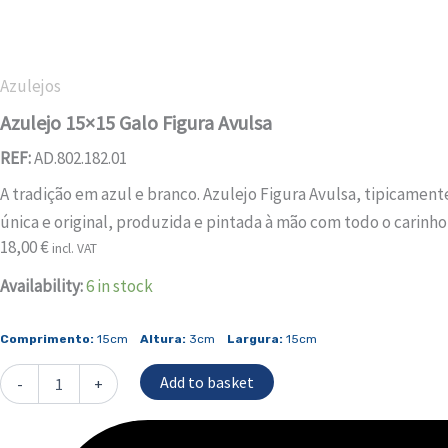
Azulejos
Azulejo 15×15 Galo Figura Avulsa
REF:
AD.802.182.01
A tradição em azul e branco. Azulejo Figura Avulsa, tipicamen
única e original, produzida e pintada à mão com todo o carinho
18,00
€
incl. VAT
Azulejo
Availability:
6 in stock
15x15
Galo
Comprimento:
15cm
Altura:
3cm
Largura:
15cm
Figura
Avulsa
Add to basket
quantity
-
+