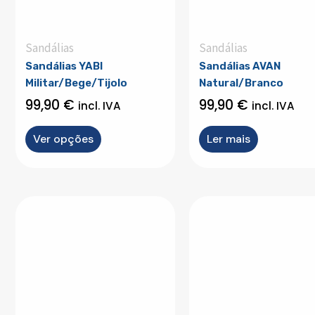
may
be
chosen
Sandálias
Sandálias
on
Sandálias YABI
Sandálias AVAN
the
Militar/Bege/Tijolo
Natural/Branco
product
99,90
€
99,90
€
incl. IVA
incl. IVA
page
Ver opções
Ler mais