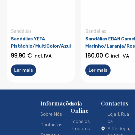
Sandálias
Sandálias
Sandálias YEFA
Sandálias EBAN Came
Pistáchio/MultiColor/Azul
Marinho/Laranja/Ro
99,90
€
180,00
€
incl. IVA
incl. IVA
Ler mais
Ler mais
Informações
Loja
Contactos
Online
Sobre Nós
Loja 1: Rua
Todos os
da
Contactos
Produtos
Alfândega,