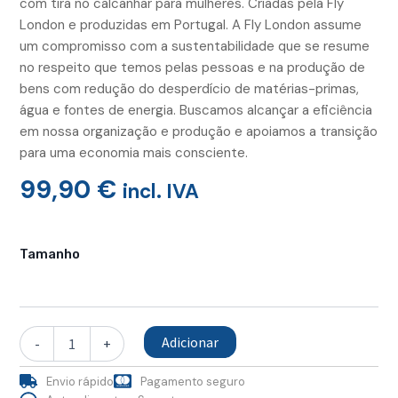
com tira no calcanhar para mulheres. Criadas pela Fly
London e produzidas em Portugal. A Fly London assume
um compromisso com a sustentabilidade que se resume
no respeito que temos pelas pessoas e na produção de
bens com redução do desperdício de matérias-primas,
água e fontes de energia. Buscamos alcançar a eficiência
em nossa organização e produção e apoiamos a transição
para uma economia mais consciente.
99,90
€
incl. IVA
Quantidade
de
Tamanho
Sandálias
YABI
Azul
Celeste/Hortelã/Lilás
Adicionar
-
+
Envio rápido
Pagamento seguro