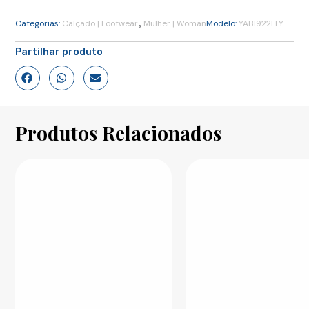
,
Categorias:
Calçado | Footwear
Mulher | Woman
Modelo:
YABI922FLY
Partilhar produto
Produtos Relacionados