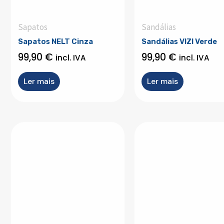
Sapatos
Sandálias
Sapatos NELT Cinza
Sandálias VIZI Verde
99,90
€
99,90
€
incl. IVA
incl. IVA
Ler mais
Ler mais
This
product
has
multiple
variants.
The
options