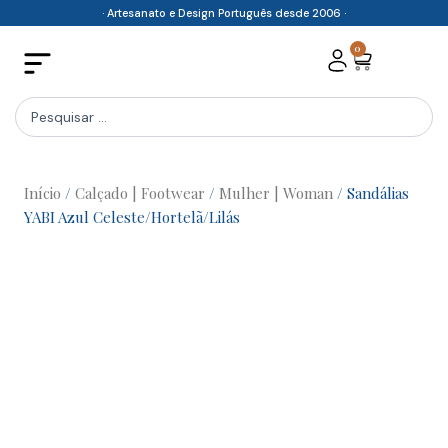
Skip
· Artesanato e Design Português desde 2006 ·
to
0
Cart
content
Search
...
Início
/
Calçado | Footwear
/
Mulher | Woman
/ Sandálias
YABI Azul Celeste/Hortelã/Lilás