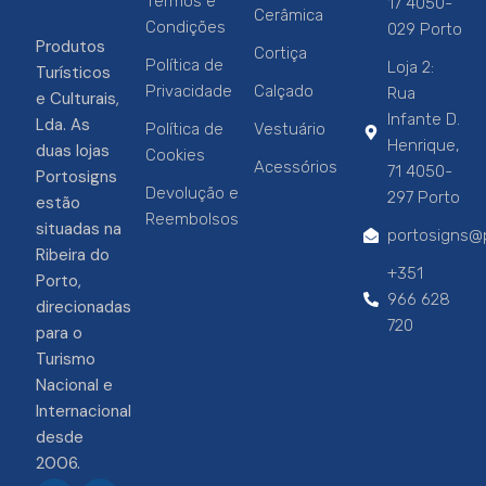
Termos e
17 4050-
Cerâmica
Condições
029 Porto
Produtos
Cortiça
Política de
Loja 2:
Turísticos
Privacidade
Calçado
Rua
e Culturais,
Infante D.
Lda. As
Política de
Vestuário
Henrique,
duas lojas
Cookies
Acessórios
71 4050-
Portosigns
Devolução e
297 Porto
estão
Reembolsos
situadas na
portosigns@p
Ribeira do
+351
Porto,
966 628
direcionadas
720
para o
Turismo
Nacional e
Internacional
desde
2006.