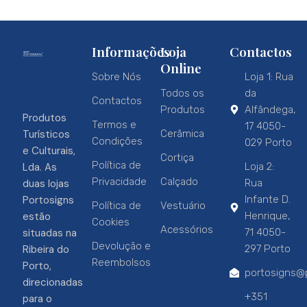
Informações
Loja
Contactos
Online
Sobre Nós
Loja 1: Rua
Todos os
da
Contactos
Produtos
Alfândega,
Produtos
Termos e
17 4050-
Turísticos
Cerâmica
Condições
029 Porto
e Culturais,
Cortiça
Política de
Lda. As
Loja 2:
Privacidade
Calçado
duas lojas
Rua
Portosigns
Infante D.
Política de
Vestuário
estão
Henrique,
Cookies
Acessórios
situadas na
71 4050-
Devolução e
Ribeira do
297 Porto
Reembolsos
Porto,
portosigns@p
direcionadas
+351
para o