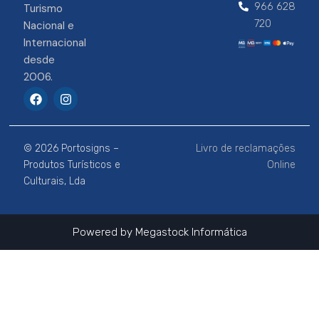
966 628
Turismo
720
Nacional e
Internacional
desde
2006.
F
I
a
n
c
s
e
t
b
a
© 2026 Portosigns –
Livro de reclamações
o
g
o
r
Produtos Turísticos e
Online
k
a
Culturais, Lda
m
Powered by
Megastock Informática