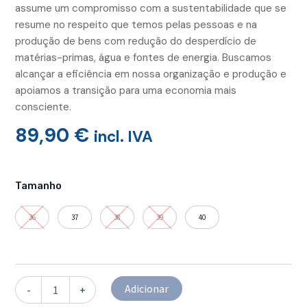
assume um compromisso com a sustentabilidade que se
resume no respeito que temos pelas pessoas e na
produção de bens com redução do desperdício de
matérias-primas, água e fontes de energia. Buscamos
alcançar a eficiência em nossa organização e produção e
apoiamos a transição para uma economia mais
consciente.
89,90
€
incl. IVA
Quantidade
de
Tamanho
Sandálias
ALLI
36
37
38
39
40
Smog
Adicionar
-
+