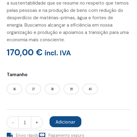
a sustentabilidade que se resume no respeito que temos
pelas pessoas e na produção de bens com redução do
desperdício de matérias-primas, água e fontes de
energia. Buscamos alcançar a eficiência em nossa
organização e produção e apoiamos a transição para uma
economia mais consciente.
170,00
€
incl. IVA
Quantidade
de
Tamanho
Sandálias
DONY
36
37
38
39
40
Camelo
Adicionar
-
+
Envio rápido
Pagamento seguro