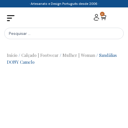
Skip
· Artesanato e Design Português desde 2006 ·
to
0
Cart
content
Search
...
Início
/
Calçado | Footwear
/
Mulher | Woman
/ Sandálias
DONY Camelo