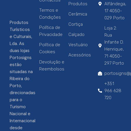
Produtos
Alfândega,
Termos e
17 4050-
Cerâmica
Condições
029 Porto
Produtos
Cortiça
Política de
Loja 2:
Turísticos
Privacidade
Calçado
Rua
e Culturais,
Infante D.
Lda. As
Política de
Vestuário
Henrique,
duas lojas
Cookies
Acessórios
71 4050-
Portosigns
Devolução e
297 Porto
estão
Reembolsos
situadas na
portosigns@p
Ribeira do
+351
Porto,
966 628
direcionadas
720
para o
Turismo
Nacional e
Internacional
desde