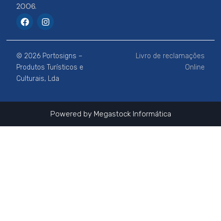
2006.
F
I
a
n
c
s
e
t
b
a
© 2026 Portosigns –
Livro de reclamações
o
g
o
r
Produtos Turísticos e
Online
k
a
Culturais, Lda
m
Powered by
Megastock Informática