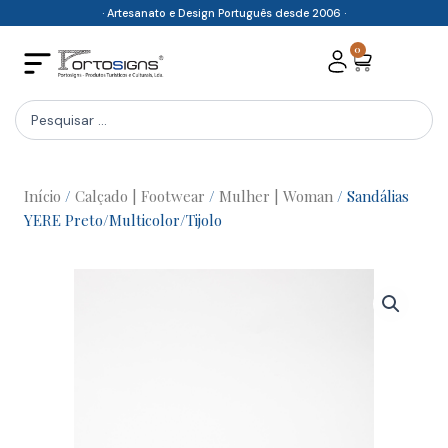
Skip
· Artesanato e Design Português desde 2006 ·
to
0
Cart
content
Search
...
Início
/
Calçado | Footwear
/
Mulher | Woman
/ Sandálias
YERE Preto/Multicolor/Tijolo