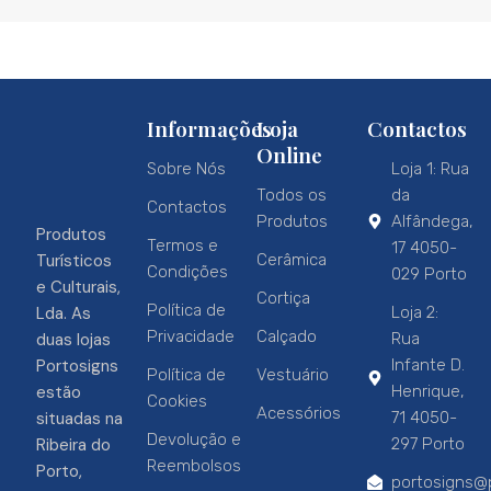
Informações
Loja
Contactos
Online
Sobre Nós
Loja 1: Rua
Todos os
da
Contactos
Produtos
Alfândega,
Produtos
Termos e
17 4050-
Turísticos
Cerâmica
Condições
029 Porto
e Culturais,
Cortiça
Política de
Lda. As
Loja 2:
Privacidade
Calçado
duas lojas
Rua
Portosigns
Infante D.
Política de
Vestuário
estão
Henrique,
Cookies
Acessórios
situadas na
71 4050-
Devolução e
Ribeira do
297 Porto
Reembolsos
Porto,
portosigns@p