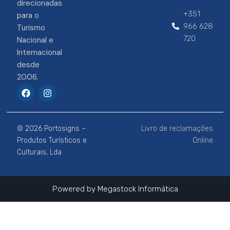
direcionadas
+351
para o
966 628
Turismo
720
Nacional e
Internacional
desde
2006.
F
I
a
n
c
s
e
t
b
a
© 2026 Portosigns –
Livro de reclamações
o
g
o
r
Produtos Turísticos e
Online
k
a
Culturais, Lda
m
Powered by
Megastock Informática