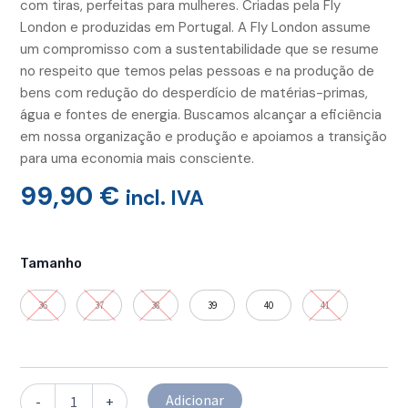
com tiras, perfeitas para mulheres. Criadas pela Fly
London e produzidas em Portugal. A Fly London assume
um compromisso com a sustentabilidade que se resume
no respeito que temos pelas pessoas e na produção de
bens com redução do desperdício de matérias-primas,
água e fontes de energia. Buscamos alcançar a eficiência
em nossa organização e produção e apoiamos a transição
para uma economia mais consciente.
99,90
€
incl. IVA
Quantidade
de
Tamanho
Sandálias
YERE
36
37
38
39
40
41
Preto/Multicolor/Tijolo
Adicionar
-
+