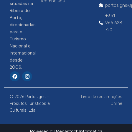
Reembolsos
situadas na
portosigns@p
Ribeira do
+351
Porto,
966 628
direcionadas
720
para o
Turismo
Nacional e
Internacional
desde
2006.
F
I
a
n
c
s
e
t
b
a
© 2026 Portosigns –
Livro de reclamações
o
g
o
r
Produtos Turísticos e
Online
k
a
Culturais, Lda
m
Powered by
Megastock Informática