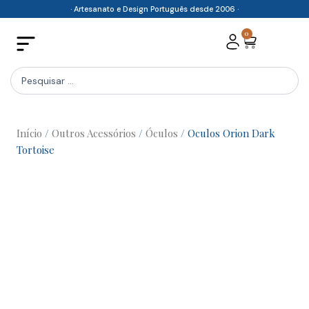
Skip
· Artesanato e Design Português desde 2006 ·
to
0
Cart
content
Search
...
Início
/
Outros Acessórios
/
Óculos
/ Oculos Orion Dark
Tortoise