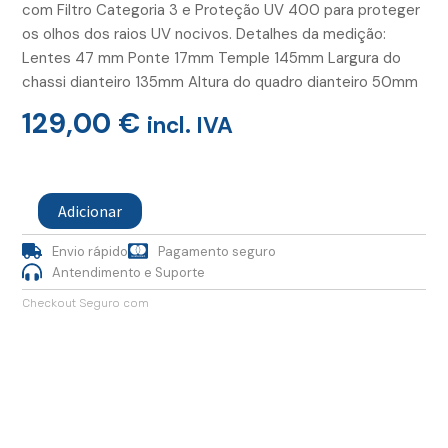
com Filtro Categoria 3 e Proteção UV 400 para proteger
os olhos dos raios UV nocivos. Detalhes da medição:
Lentes 47 mm Ponte 17mm Temple 145mm Largura do
chassi dianteiro 135mm Altura do quadro dianteiro 50mm
129,00
€
incl. IVA
Quantidade
de
Adicionar
Oculos
Orion
Envio rápido
Pagamento seguro
Dark
Tortoise
Antendimento e Suporte
Checkout Seguro com