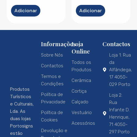
Adicionar
Adicionar
Informações
Loja
Contactos
Online
Sobre Nós
Loja 1: Rua
Todos os
da
Contactos
Produtos
Alfândega,
Termos e
17 4050-
Cerâmica
Condições
029 Porto
Produtos
Cortiça
Política de
Loja 2:
Turísticos
Privacidade
Calçado
Rua
e Culturais,
Infante D.
Lda. As
Política de
Vestuário
Henrique,
duas lojas
Cookies
Acessórios
71 4050-
Portosigns
Devolução e
297 Porto
estão