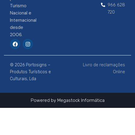
966 628
Turismo
720
Nacional e
Internacional
desde
2006.
F
I
a
n
c
s
e
t
b
a
© 2026 Portosigns –
Livro de reclamações
o
g
o
r
Produtos Turísticos e
Online
k
a
Culturais, Lda
m
Powered by
Megastock Informática