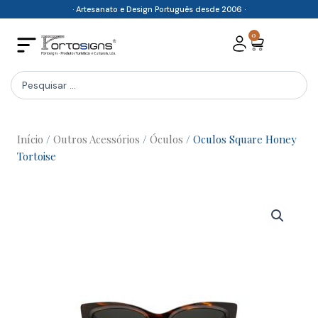
Skip
· Artesanato e Design Português desde 2006 ·
to
0
Cart
content
Search
...
Início
/
Outros Acessórios
/
Óculos
/ Oculos Square Honey
Tortoise