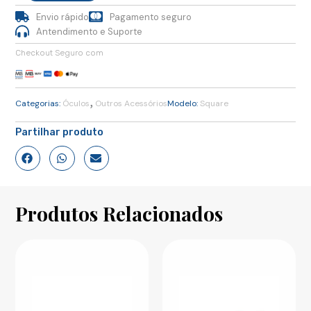
Square
Envio rápido
Pagamento seguro
Honey
Tortoise
Antendimento e Suporte
Checkout Seguro com
,
Categorias:
Óculos
Outros Acessórios
Modelo:
Square
Partilhar produto
Produtos Relacionados