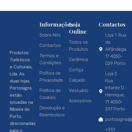
Informações
Loja
Contactos
Online
Sobre Nós
Loja 1: Rua
Todos os
da
Contactos
Produtos
Alfândega,
Produtos
Termos e
17 4050-
Turísticos
Cerâmica
Condições
029 Porto
e Culturais,
Cortiça
Política de
Lda. As
Loja 2:
Privacidade
Calçado
duas lojas
Rua
Portosigns
Infante D.
Política de
Vestuário
estão
Henrique,
Cookies
Acessórios
situadas na
71 4050-
Devolução e
Ribeira do
297 Porto
Reembolsos
Porto,
portosigns@p
direcionadas
+351
para o