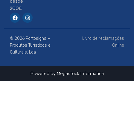
desde
2006.
F
I
a
n
c
s
e
t
b
a
© 2026 Portosigns –
Livro de reclamações
o
g
o
r
Produtos Turísticos e
Online
k
a
Culturais, Lda
m
Powered by
Megastock Informática