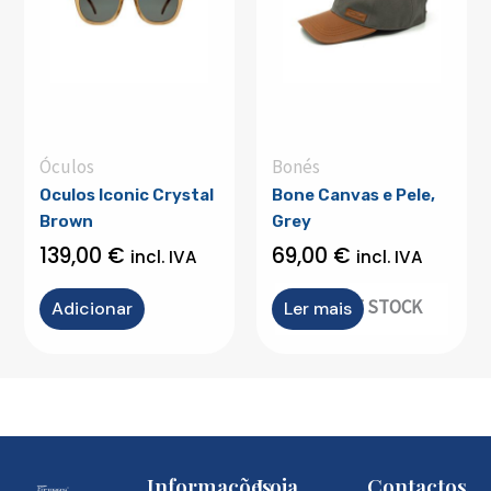
Óculos
Bonés
Oculos Iconic Crystal
Bone Canvas e Pele,
Brown
Grey
139,00
€
69,00
€
incl. IVA
incl. IVA
OUT OF STOCK
Adicionar
Ler mais
Informações
Loja
Contactos