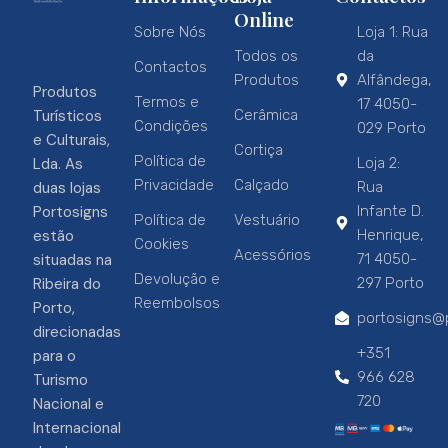
Online
Sobre Nós
Loja 1: Rua
Todos os
da
Contactos
Produtos
Alfândega,
Produtos
Termos e
17 4050-
Turísticos
Cerâmica
Condições
029 Porto
e Culturais,
Cortiça
Política de
Lda. As
Loja 2:
Privacidade
Calçado
duas lojas
Rua
Portosigns
Infante D.
Política de
Vestuário
estão
Henrique,
Cookies
Acessórios
situadas na
71 4050-
Devolução e
Ribeira do
297 Porto
Reembolsos
Porto,
portosigns@p
direcionadas
+351
para o
966 628
Turismo
720
Nacional e
Internacional