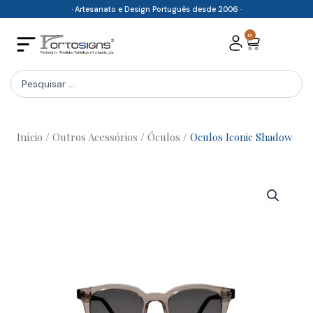
Skip
· Artesanato e Design Português desde 2006 ·
to
0
Cart
content
Search
...
Início
/
Outros Acessórios
/
Óculos
/ Oculos Iconic Shadow