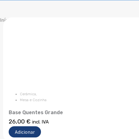
Início
/ Modelo / Praia
Cerâmica
,
Mesa e Cozinha
Base Quentes Grande
26,00
€
incl. IVA
Adicionar