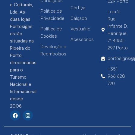
Condições
029 Porto
e Culturais,
Cortiça
Política de
Lda. As
Loja 2:
Privacidade
Calçado
duas lojas
Rua
Portosigns
Infante D.
Política de
Vestuário
estão
Henrique,
Cookies
Acessórios
situadas na
71 4050-
Devolução e
Ribeira do
297 Porto
Reembolsos
Porto,
portosigns@p
direcionadas
+351
para o
966 628
Turismo
720
Nacional e
Internacional
desde
2006.
F
I
a
n
c
s
e
t
b
a