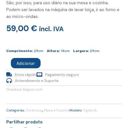
São, por isso, para uso diário na sua mesa e cozinha.
Podem ser lavados na máquina de lavar loiça, ir ao forno e
ao micro-ondas.
59,00
€
incl. IVA
Quantidade
de
Comprimento:
29cm
Altura:
14cm
Largura:
29cm
Tigela
Grande
Adicionar
Envio rápido
Pagamento seguro
Antendimento e Suporte
Checkout Seguro com
,
Categorias:
Cerâmica
Mesa e Cozinha
Modelo:
Tigela XL
Partilhar produto