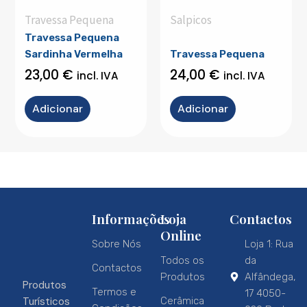
Travessa Pequena
Salpicos
Travessa Pequena
Sardinha Vermelha
Travessa Pequena
23,00
€
24,00
€
incl. IVA
incl. IVA
Adicionar
Adicionar
Informações
Loja
Contactos
Online
Sobre Nós
Loja 1: Rua
Todos os
da
Contactos
Produtos
Alfândega,
Produtos
Termos e
17 4050-
Turísticos
Cerâmica