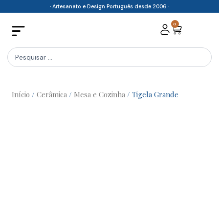
Skip
· Artesanato e Design Português desde 2006 ·
to
0
Cart
content
Search
...
Início
/
Cerâmica
/
Mesa e Cozinha
/ Tigela Grande