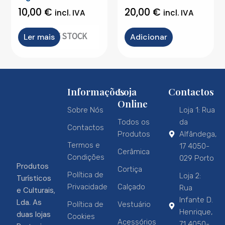
10,00
€
20,00
€
incl. IVA
incl. IVA
OUT OF STOCK
Ler mais
Adicionar
Informações
Loja
Contactos
Online
Sobre Nós
Loja 1: Rua
Todos os
da
Contactos
Produtos
Alfândega,
Termos e
17 4050-
Cerâmica
Condições
029 Porto
Produtos
Cortiça
Política de
Loja 2:
Turísticos
Privacidade
Calçado
Rua
e Culturais,
Infante D.
Lda. As
Política de
Vestuário
Henrique,
duas lojas
Cookies
Acessórios
71 4050-