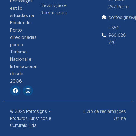
Portosigns
Devolução e
297 Porto
estão
Reembolsos
situadas na
portosigns@p
Ribeira do
+351
Porto,
966 628
direcionadas
720
para o
Turismo
Nacional e
Internacional
desde
2006.
F
I
a
n
c
s
e
t
b
a
© 2026 Portosigns –
Livro de reclamações
o
g
o
r
Produtos Turísticos e
Online
k
a
Culturais, Lda
m