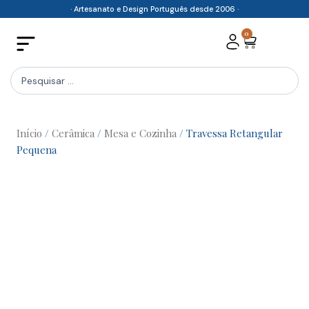
Skip
· Artesanato e Design Português desde 2006 ·
to
0
Cart
content
Search
...
Início
/
Cerâmica
/
Mesa e Cozinha
/ Travessa Retangular
Pequena