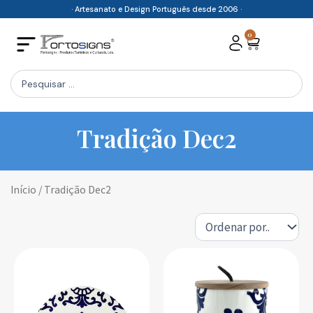
Skip
· Artesanato e Design Português desde 2006 ·
to
0
Cart
content
Search
...
Tradição Dec2
Início
/ Tradição Dec2