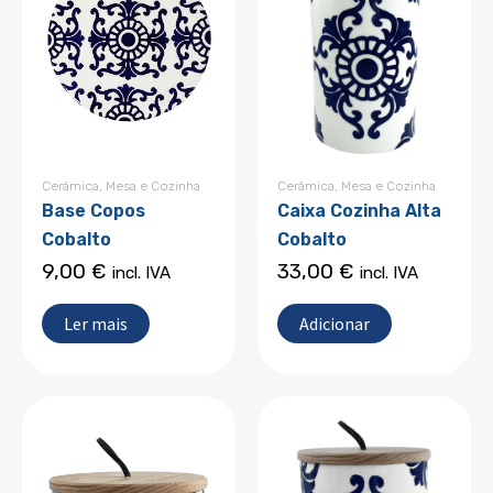
Cerâmica
,
Mesa e Cozinha
Cerâmica
,
Mesa e Cozinha
Base Copos
Caixa Cozinha Alta
Cobalto
Cobalto
9,00
€
33,00
€
incl. IVA
incl. IVA
Ler mais
Adicionar