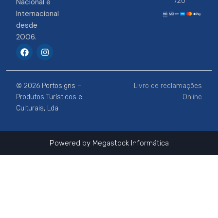
720
Nacional e
Internacional
desde
2006.
F
I
a
n
c
s
e
t
b
a
© 2026 Portosigns –
Livro de reclamações
o
g
o
r
Produtos Turísticos e
Online
k
a
Culturais, Lda
m
Powered by
Megastock Informática