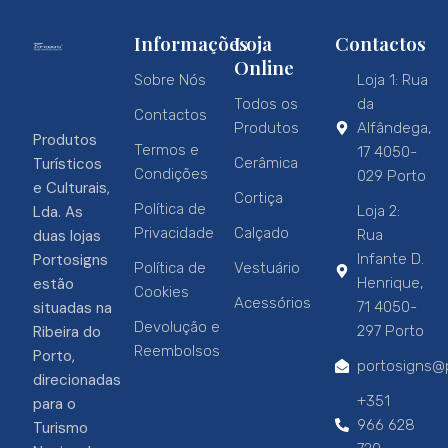
Informações
Loja
Contactos
Online
Sobre Nós
Loja 1: Rua
Todos os
da
Contactos
Produtos
Alfândega,
Produtos
Termos e
17 4050-
Turísticos
Cerâmica
Condições
029 Porto
e Culturais,
Cortiça
Política de
Lda. As
Loja 2:
Privacidade
Calçado
duas lojas
Rua
Portosigns
Infante D.
Política de
Vestuário
estão
Henrique,
Cookies
Acessórios
situadas na
71 4050-
Devolução e
Ribeira do
297 Porto
Reembolsos
Porto,
portosigns@p
direcionadas
+351
para o
966 628
Turismo