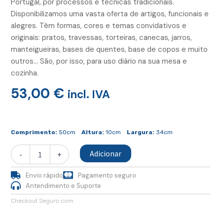
Portugal, por processos e técnicas tradicionais.
Disponibilizamos uma vasta oferta de artigos, funcionais e
alegres. Têm formas, cores e temas convidativos e
originais: pratos, travessas, torteiras, canecas, jarros,
manteigueiras, bases de quentes, base de copos e muito
outros… São, por isso, para uso diário na sua mesa e
cozinha.
53,00
€
incl. IVA
Quantidade
de
Comprimento:
50cm
Altura:
10cm
Largura:
34cm
Tabua
Redonda
Adicionar
-
+
Madeira
Amarela
Envio rápido
Pagamento seguro
Antendimento e Suporte
Checkout Seguro com