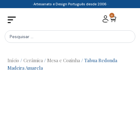
Skip
· Artesanato e Design Português desde 2006 ·
to
0
Cart
content
Search
...
Início
/
Cerâmica
/
Mesa e Cozinha
/ Tabua Redonda
Madeira Amarela