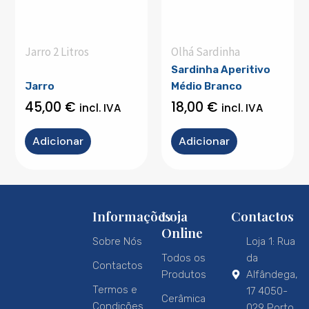
Jarro 2 Litros
Olhá Sardinha
Sardinha Aperitivo
Jarro
Médio Branco
45,00
€
18,00
€
incl. IVA
incl. IVA
Adicionar
Adicionar
Informações
Loja
Contactos
Online
Sobre Nós
Loja 1: Rua
Todos os
da
Contactos
Produtos
Alfândega,
Termos e
17 4050-
Cerâmica
Condições
029 Porto