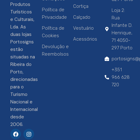
Produtos
Cortiça
Política de
Loja 2:
Turísticos
Privacidade
Calçado
Rua
e Culturais,
Infante D.
Lda. As
Política de
Vestuário
Henrique,
duas lojas
Cookies
Acessórios
71 4050-
Portosigns
Devolução e
297 Porto
estão
Reembolsos
situadas na
portosigns@p
Ribeira do
+351
Porto,
966 628
direcionadas
720
para o
Turismo
Nacional e
Internacional
desde
2006.
F
I
a
n