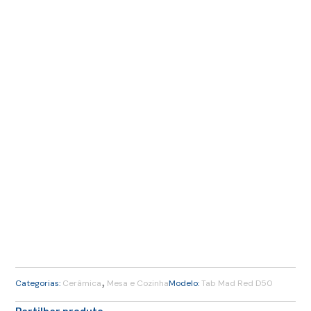
,
Categorias:
Cerâmica
Mesa e Cozinha
Modelo:
Tab Mad Red D50