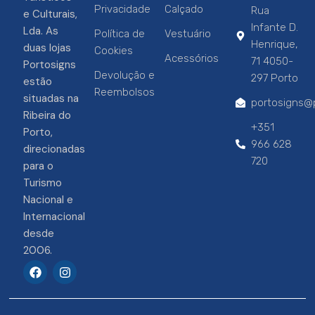
Privacidade
Calçado
Rua
e Culturais,
Infante D.
Lda. As
Política de
Vestuário
Henrique,
duas lojas
Cookies
Acessórios
71 4050-
Portosigns
Devolução e
297 Porto
estão
Reembolsos
situadas na
portosigns@p
Ribeira do
+351
Porto,
966 628
direcionadas
720
para o
Turismo
Nacional e
Internacional
desde
2006.
F
I
a
n
c
s
e
t
b
a