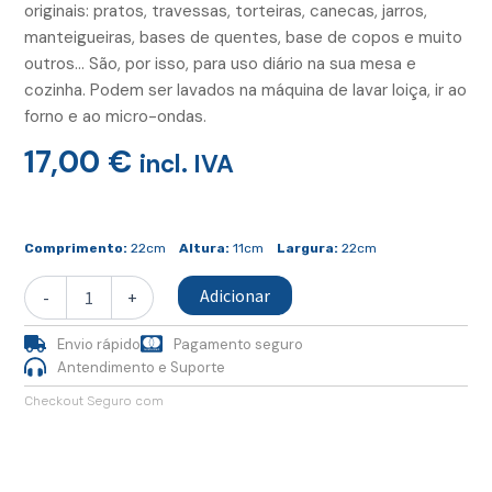
originais: pratos, travessas, torteiras, canecas, jarros,
manteigueiras, bases de quentes, base de copos e muito
outros… São, por isso, para uso diário na sua mesa e
cozinha. Podem ser lavados na máquina de lavar loiça, ir ao
forno e ao micro-ondas.
17,00
€
incl. IVA
Quantidade
de
Comprimento:
22cm
Altura:
11cm
Largura:
22cm
Tigela
Média
Adicionar
-
+
Cobalto
Envio rápido
Pagamento seguro
Antendimento e Suporte
Checkout Seguro com