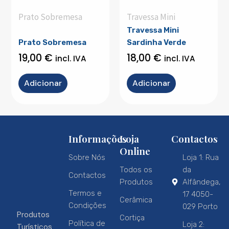
Prato Sobremesa
Travessa Mini
Travessa Mini
Prato Sobremesa
Sardinha Verde
19,00
€
18,00
€
incl. IVA
incl. IVA
Adicionar
Adicionar
Informações
Loja
Contactos
Online
Sobre Nós
Loja 1: Rua
Todos os
da
Contactos
Produtos
Alfândega,
Termos e
17 4050-
Cerâmica
Condições
029 Porto
Produtos
Cortiça
Política de
Loja 2:
Turísticos