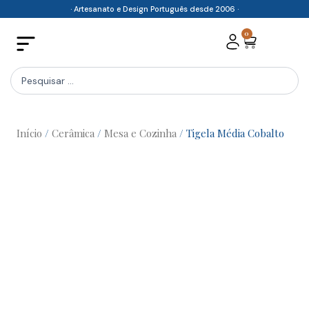
Skip
· Artesanato e Design Português desde 2006 ·
to
0
Cart
content
Search
...
Início
/
Cerâmica
/
Mesa e Cozinha
/ Tigela Média Cobalto