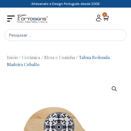
Skip
· Artesanato e Design Português desde 2006 ·
to
0
Cart
content
Search
...
Início
/
Cerâmica
/
Mesa e Cozinha
/ Tabua Redonda
Madeira Cobalto