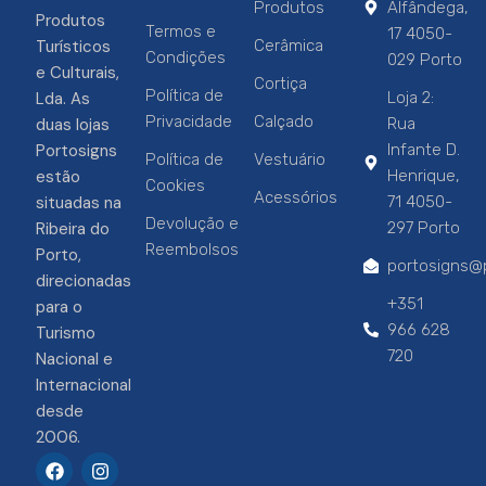
Produtos
Alfândega,
Produtos
Termos e
17 4050-
Turísticos
Cerâmica
Condições
029 Porto
e Culturais,
Cortiça
Política de
Lda. As
Loja 2:
Privacidade
Calçado
duas lojas
Rua
Portosigns
Infante D.
Política de
Vestuário
estão
Henrique,
Cookies
Acessórios
situadas na
71 4050-
Devolução e
Ribeira do
297 Porto
Reembolsos
Porto,
portosigns@p
direcionadas
+351
para o
966 628
Turismo
720
Nacional e
Internacional
desde
2006.
F
I
a
n