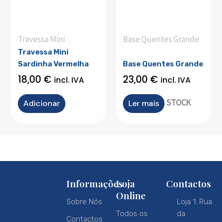
Travessa Mini
Base Quentes Grande
Travessa Mini
Sardinha Vermelha
Base Quentes Grande
18,00
€
23,00
€
incl. IVA
incl. IVA
OUT OF STOCK
Adicionar
Ler mais
Informações
Loja
Contactos
Online
Sobre Nós
Loja 1: Rua
Todos os
da
Contactos