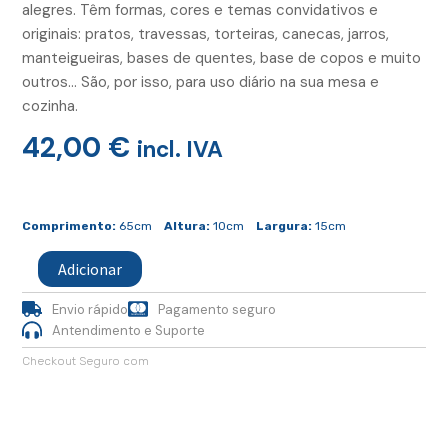
alegres. Têm formas, cores e temas convidativos e
originais: pratos, travessas, torteiras, canecas, jarros,
manteigueiras, bases de quentes, base de copos e muito
outros… São, por isso, para uso diário na sua mesa e
cozinha.
42,00
€
incl. IVA
Quantidade
de
Comprimento:
65cm
Altura:
10cm
Largura:
15cm
Tabua
Alta
Adicionar
Madeira
Cobalto
Envio rápido
Pagamento seguro
Antendimento e Suporte
Checkout Seguro com