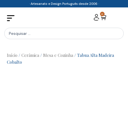
Skip
· Artesanato e Design Português desde 2006 ·
to
0
Cart
content
Search
...
Início
/
Cerâmica
/
Mesa e Cozinha
/ Tabua Alta Madeira
Cobalto