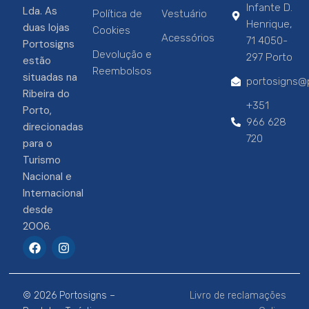
Infante D.
Lda. As
Política de
Vestuário
Henrique,
duas lojas
Cookies
Acessórios
71 4050-
Portosigns
Devolução e
297 Porto
estão
Reembolsos
situadas na
portosigns@p
Ribeira do
+351
Porto,
966 628
direcionadas
720
para o
Turismo
Nacional e
Internacional
desde
2006.
F
I
a
n
c
s
e
t
b
a
© 2026 Portosigns –
Livro de reclamações
o
g