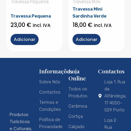
Travessa Pequena
Travessa Mini
Travessa Mini
Travessa Pequena
Sardinha Verde
23,00
€
18,00
€
incl. IVA
incl. IVA
Adicionar
Adicionar
Informações
Loja
Contactos
Online
Sobre Nós
Loja 1: Rua
Todos os
da
Contactos
Produtos
Alfândega,
Termos e
17 4050-
Cerâmica
Condições
029 Porto
Produtos
Cortiça
Política de
Loja 2:
Turísticos
Privacidade
Calçado
Rua
e Culturais,