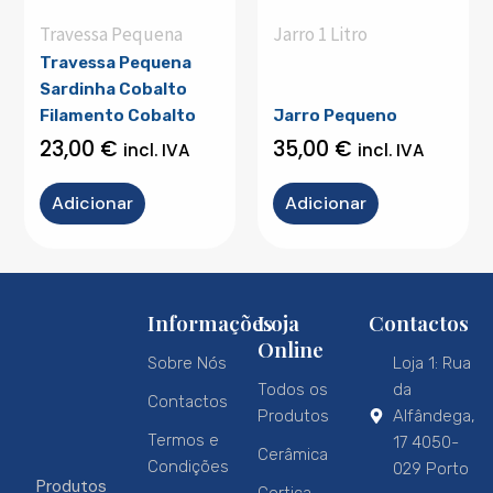
Travessa Pequena
Jarro 1 Litro
Travessa Pequena
Sardinha Cobalto
Filamento Cobalto
Jarro Pequeno
23,00
€
35,00
€
incl. IVA
incl. IVA
Adicionar
Adicionar
Informações
Loja
Contactos
Online
Sobre Nós
Loja 1: Rua
Todos os
da
Contactos
Produtos
Alfândega,
Termos e
17 4050-
Cerâmica
Condições
029 Porto
Produtos