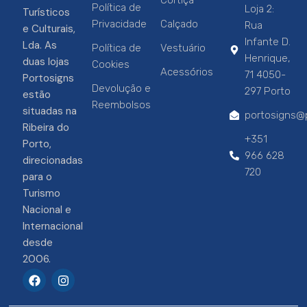
Cortiça
Política de
Loja 2:
Turísticos
Privacidade
Calçado
Rua
e Culturais,
Infante D.
Lda. As
Política de
Vestuário
Henrique,
duas lojas
Cookies
Acessórios
71 4050-
Portosigns
Devolução e
297 Porto
estão
Reembolsos
situadas na
portosigns@p
Ribeira do
+351
Porto,
966 628
direcionadas
720
para o
Turismo
Nacional e
Internacional
desde
2006.
F
I
a
n
c
s