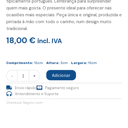
tipicamente português. Lembrança para surpreender
quem mais gosta. O presente ideal para oferecer nas
ocasiões mais especiais. Peça única e original, produzida e
pintada à mão com todo o carinho, num design muito
tradicional.
18,00
€
incl. IVA
Quantidade
de
Comprimento:
15cm
Altura:
3cm
Largura:
15cm
Azulejo
15x15
Adicionar
-
+
Galo
Figura
Envio rápido
Pagamento seguro
Avulsa
Antendimento e Suporte
Checkout Seguro com