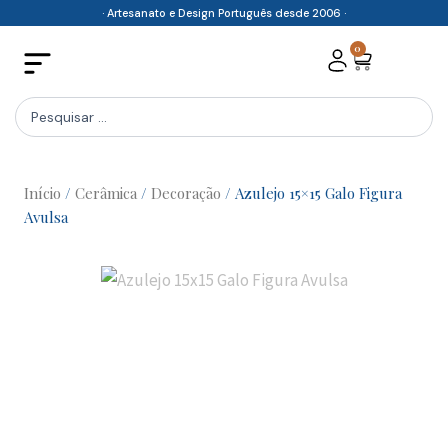
Skip
· Artesanato e Design Português desde 2006 ·
to
0
Cart
content
Search
...
Início
/
Cerâmica
/
Decoração
/ Azulejo 15×15 Galo Figura
Avulsa