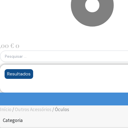
,00
€
0
Resultados
Início
/
Outros Acessórios
/ Óculos
Categoria