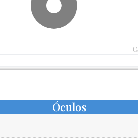
C
Óculos