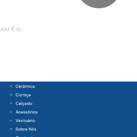
,00
€
0
Cerâmica
Cortiça
Calçado
Acessórios
Vestuário
Sobre Nós