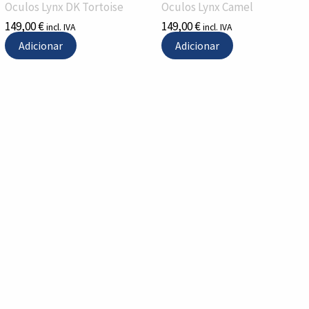
Oculos Lynx DK Tortoise
Oculos Lynx Camel
149,00
€
149,00
€
incl. IVA
incl. IVA
Adicionar
Adicionar