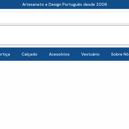
· Artesanato e Design Português desde 2006 ·
rtiça
Calçado
Acessórios
Vestuário
Sobre Nó