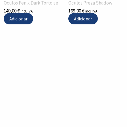
Oculos Fenix Dark Tortoise
Oculos Preza Shadow
149,00
€
169,00
€
incl. IVA
incl. IVA
Adicionar
Adicionar