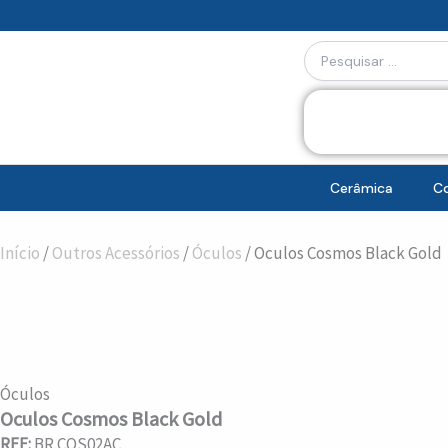
Skip
to
Search
content
...
Cerâmica
Co
Início
/
Outros Acessórios
/
Óculos
/ Oculos Cosmos Black Gold
Óculos
Oculos Cosmos Black Gold
REF:
BR.COS02AC