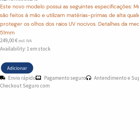
Este novo modelo possui as seguintes especificações: Mo
são feitos à mão e utilizam matérias-primas de alta qua
proteger os olhos dos raios UV nocivos. Detalhes da 
51mm
249,00
€
incl. IVA
Quantidade
Availability:
1 em stock
de
Oculos
Cosmos
Adicionar
Black
Envio rápido
Pagamento seguro
Antendimento e Su
Gold
Checkout Seguro com