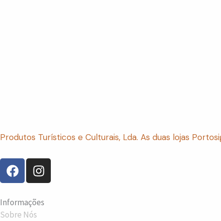
Produtos Turísticos e Culturais, Lda. As duas lojas Porto
F
I
a
n
c
s
e
t
Informações
b
a
Sobre Nós