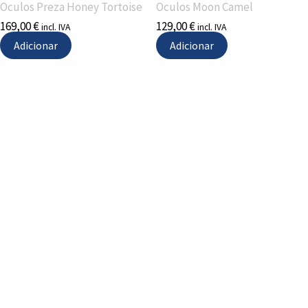
Oculos Preza Honey Tortoise
Oculos Moon Camel
169,00
€
129,00
€
incl. IVA
incl. IVA
Adicionar
Adicionar