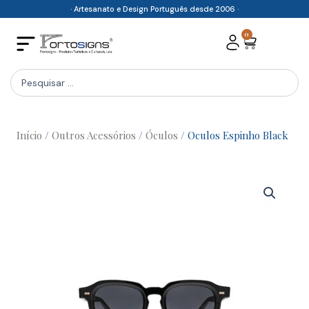
Skip
· Artesanato e Design Português desde 2006 ·
to
0
Cart
content
Search
...
Início
/
Outros Acessórios
/
Óculos
/ Oculos Espinho Black