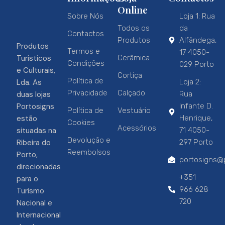
Online
Sobre Nós
Loja 1: Rua
Todos os
da
Contactos
Produtos
Alfândega,
Produtos
Termos e
17 4050-
Turísticos
Cerâmica
Condições
029 Porto
e Culturais,
Cortiça
Política de
Lda. As
Loja 2:
Privacidade
Calçado
duas lojas
Rua
Portosigns
Infante D.
Política de
Vestuário
estão
Henrique,
Cookies
Acessórios
situadas na
71 4050-
Devolução e
Ribeira do
297 Porto
Reembolsos
Porto,
portosigns@p
direcionadas
+351
para o
966 628
Turismo
720
Nacional e
Internacional