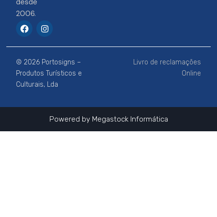
desde
2006.
F
I
a
n
c
s
e
t
b
a
© 2026 Portosigns –
Livro de reclamações
o
g
o
r
Produtos Turísticos e
Online
k
a
Culturais, Lda
m
Powered by
Megastock Informática