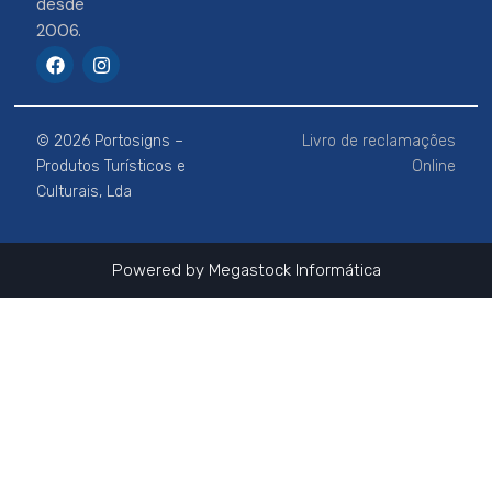
desde
2006.
F
I
a
n
c
s
e
t
b
a
© 2026 Portosigns –
Livro de reclamações
o
g
o
r
Produtos Turísticos e
Online
k
a
Culturais, Lda
m
Powered by
Megastock Informática