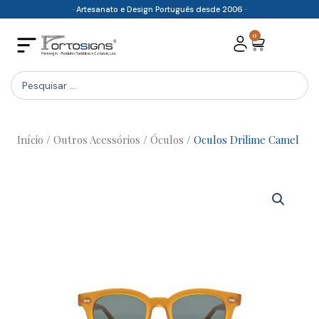
Skip
· Artesanato e Design Português desde 2006 ·
to
0
Cart
content
Search
...
Início
/
Outros Acessórios
/
Óculos
/ Oculos Drilime Camel