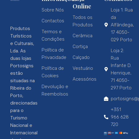
Online
Sobre Nós
Loja 1: Rua
Todos os
da
Contactos
Produtos
Alfândega,
Produtos
Termos e
17 4050-
Turísticos
Cerâmica
Condições
029 Porto
e Culturais,
Cortiça
Política de
Lda. As
Loja 2:
Privacidade
Calçado
duas lojas
Rua
Portosigns
Infante D.
Política de
Vestuário
estão
Henrique,
Cookies
Acessórios
situadas na
71 4050-
Devolução e
Ribeira do
297 Porto
Reembolsos
Porto,
portosigns@p
direcionadas
+351
para o
966 628
Turismo
720
Nacional e
Internacional