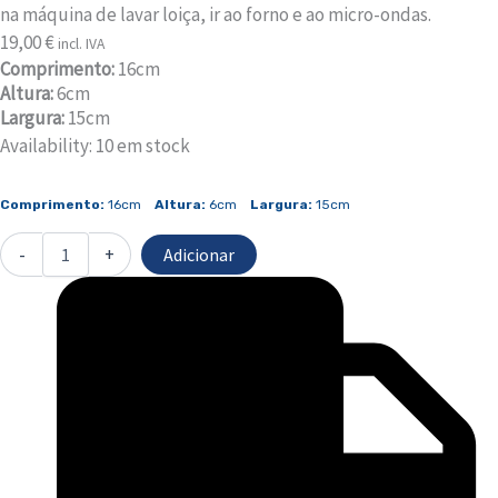
na máquina de lavar loiça, ir ao forno e ao micro-ondas.
19,00
€
incl. IVA
Comprimento:
16cm
Altura:
6cm
Largura:
15cm
Availability:
10 em stock
Comprimento:
16cm
Altura:
6cm
Largura:
15cm
-
+
Adicionar