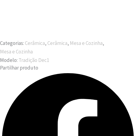
Categorias:
Cerâmica
,
Cerâmica
,
Mesa e Cozinha
,
Mesa e Cozinha
Modelo:
Tradição Dec1
Partilhar produto