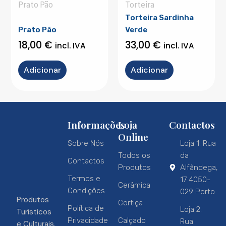
Prato Pão
Torteira
Torteira Sardinha
Prato Pão
Verde
18,00
€
33,00
€
incl. IVA
incl. IVA
Adicionar
Adicionar
Informações
Loja
Contactos
Online
Sobre Nós
Loja 1: Rua
Todos os
da
Contactos
Produtos
Alfândega,
Termos e
17 4050-
Cerâmica
Condições
029 Porto
Produtos
Cortiça
Política de
Loja 2:
Turísticos
Privacidade
Calçado
Rua
e Culturais,