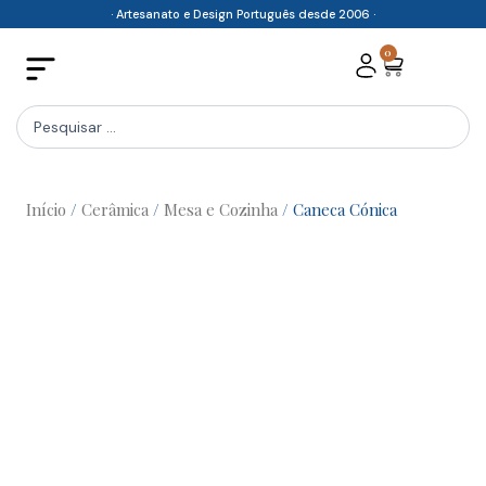
Skip
· Artesanato e Design Português desde 2006 ·
to
0
Cart
content
Search
...
Início
/
Cerâmica
/
Mesa e Cozinha
/ Caneca Cónica