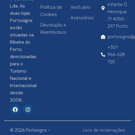
Infante D.
Lda. As
Política de
Vestuário
Henrique,
duas lojas
Cookies
Acessórios
71 4050-
Portosigns
Devolução e
297 Porto
estão
Reembolsos
situadas na
portosigns@p
Ribeira do
+351
Porto,
966 628
direcionadas
720
para o
Turismo
Nacional e
Internacional
desde
2006.
F
I
a
n
c
s
e
t
b
a
© 2026 Portosigns –
Livro de reclamações
o
g