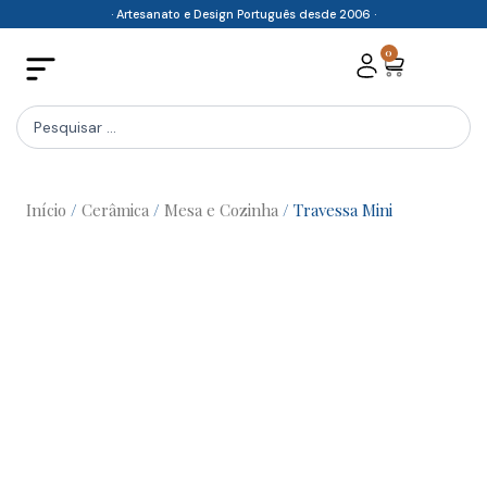
Skip
· Artesanato e Design Português desde 2006 ·
to
0
Cart
content
Search
...
Início
/
Cerâmica
/
Mesa e Cozinha
/ Travessa Mini