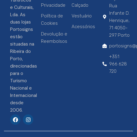
Turísticos
Privacidade
Calçado
Rua
e Culturais,
Infante D.
Lda. As
Política de
Vestuário
Henrique,
duas lojas
Cookies
Acessórios
71 4050-
Portosigns
Devolução e
297 Porto
estão
Reembolsos
situadas na
portosigns@p
Ribeira do
+351
Porto,
966 628
direcionadas
720
para o
Turismo
Nacional e
Internacional
desde
2006.
F
I
a
n
c
s
e
t