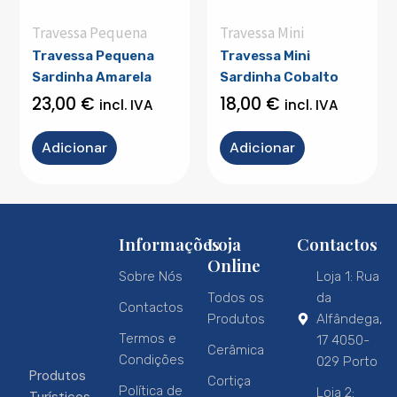
Travessa Pequena
Travessa Mini
Travessa Pequena
Travessa Mini
Sardinha Amarela
Sardinha Cobalto
23,00
€
18,00
€
incl. IVA
incl. IVA
Adicionar
Adicionar
Informações
Loja
Contactos
Online
Sobre Nós
Loja 1: Rua
Todos os
da
Contactos
Produtos
Alfândega,
Termos e
17 4050-
Cerâmica
Condições
029 Porto
Produtos
Cortiça
Política de
Loja 2: