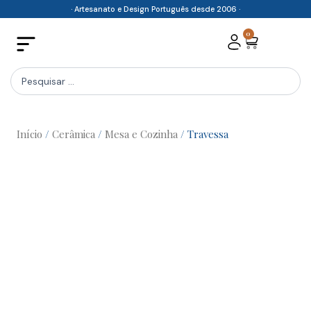
Skip
· Artesanato e Design Português desde 2006 ·
to
0
Cart
content
Search
...
Início
/
Cerâmica
/
Mesa e Cozinha
/ Travessa