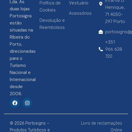
Infante D.
Lda. As
Política de
Vestuário
Henrique,
duas lojas
Cookies
Acessórios
71 4050-
Portosigns
Devolução e
297 Porto
estão
Reembolsos
situadas na
portosigns@p
Ribeira do
+351
Porto,
966 628
direcionadas
720
para o
Turismo
Nacional e
Internacional
desde
2006.
F
I
a
n
c
s
e
t
b
a
© 2026 Portosigns –
Livro de reclamações
o
g
o
r
Produtos Turísticos e
Online