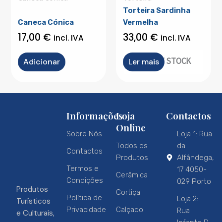
Torteira Sardinha
Caneca Cónica
Vermelha
17,00
€
33,00
€
incl. IVA
incl. IVA
OUT OF STOCK
Adicionar
Ler mais
Informações
Loja
Contactos
Online
Sobre Nós
Loja 1: Rua
Todos os
da
Contactos
Produtos
Alfândega,
Termos e
17 4050-
Cerâmica
Condições
029 Porto
Produtos
Cortiça
Política de
Loja 2:
Turísticos
Privacidade
Calçado
Rua
e Culturais,