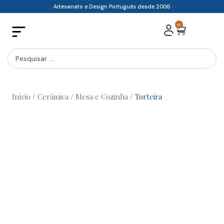
Skip
· Artesanato e Design Português desde 2006 ·
to
0
Cart
content
Search
...
Início
/
Cerâmica
/
Mesa e Cozinha
/ Torteira