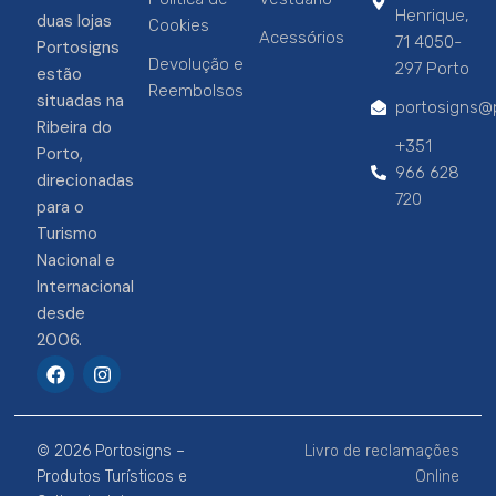
Henrique,
duas lojas
Cookies
Acessórios
71 4050-
Portosigns
Devolução e
297 Porto
estão
Reembolsos
situadas na
portosigns@p
Ribeira do
+351
Porto,
966 628
direcionadas
720
para o
Turismo
Nacional e
Internacional
desde
2006.
F
I
a
n
c
s
e
t
b
a
© 2026 Portosigns –
Livro de reclamações
o
g
o
r
Produtos Turísticos e
Online
k
a