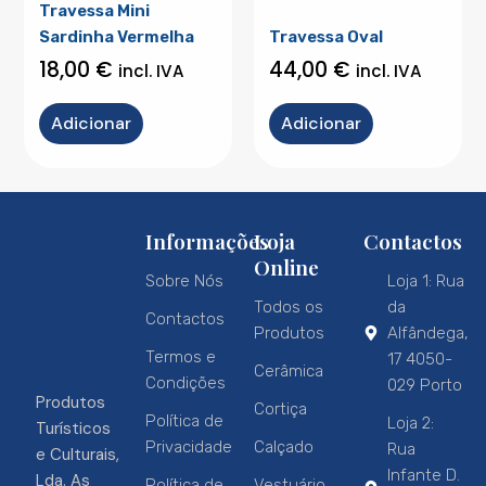
Travessa Mini
Sardinha Vermelha
Travessa Oval
18,00
€
44,00
€
incl. IVA
incl. IVA
Adicionar
Adicionar
Informações
Loja
Contactos
Online
Sobre Nós
Loja 1: Rua
Todos os
da
Contactos
Produtos
Alfândega,
Termos e
17 4050-
Cerâmica
Condições
029 Porto
Produtos
Cortiça
Política de
Loja 2:
Turísticos
Privacidade
Calçado
Rua
e Culturais,
Infante D.
Lda. As
Política de
Vestuário