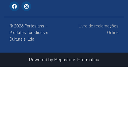
F
I
a
n
c
s
e
t
b
a
© 2026 Portosigns –
Livro de reclamações
o
g
o
r
Produtos Turísticos e
Online
k
a
Culturais, Lda
m
Powered by
Megastock Informática