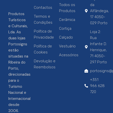
Todos os
da
Contactos
Produtos
Alfândega,
Produtos
Termos e
17 4050-
Turísticos
Cerâmica
Condições
029 Porto
e Culturais,
Cortiça
Política de
Lda. As
Loja 2:
Privacidade
Calçado
duas lojas
Rua
Portosigns
Infante D.
Política de
Vestuário
estão
Henrique,
Cookies
Acessórios
situadas na
71 4050-
Devolução e
Ribeira do
297 Porto
Reembolsos
Porto,
portosigns@p
direcionadas
+351
para o
966 628
Turismo
720
Nacional e
Internacional
desde
2006.