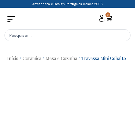
Skip
· Artesanato e Design Português desde 2006 ·
to
0
Cart
content
Search
...
Início
/
Cerâmica
/
Mesa e Cozinha
/ Travessa Mini Cobalto