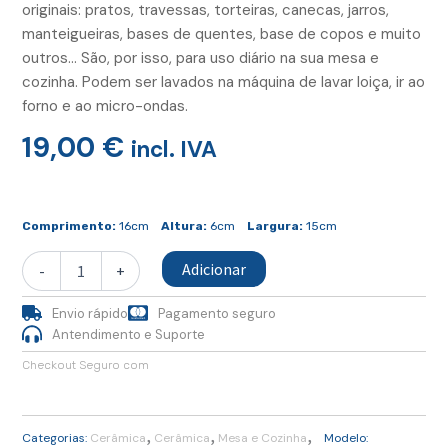
originais: pratos, travessas, torteiras, canecas, jarros,
manteigueiras, bases de quentes, base de copos e muito
outros… São, por isso, para uso diário na sua mesa e
cozinha. Podem ser lavados na máquina de lavar loiça, ir ao
forno e ao micro-ondas.
19,00
€
incl. IVA
Quantidade
de
Comprimento:
16cm
Altura:
6cm
Largura:
15cm
Travessa
Mini
Adicionar
-
+
Cobalto
Envio rápido
Pagamento seguro
Antendimento e Suporte
Checkout Seguro com
,
,
,
Categorias:
Cerâmica
Cerâmica
Mesa e Cozinha
Modelo: