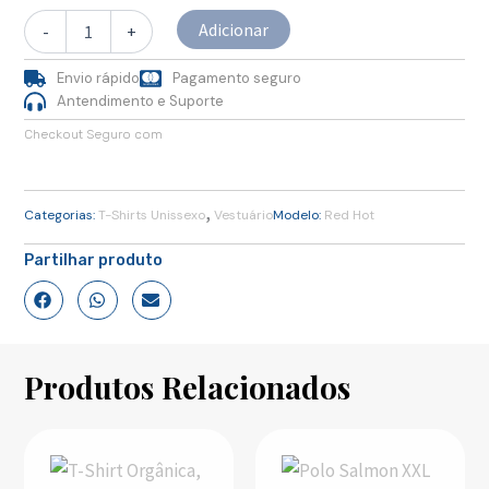
Adicionar
-
+
Envio rápido
Pagamento seguro
Antendimento e Suporte
Checkout Seguro com
,
Categorias:
T-Shirts Unissexo
Vestuário
Modelo:
Red Hot
Partilhar produto
Produtos Relacionados