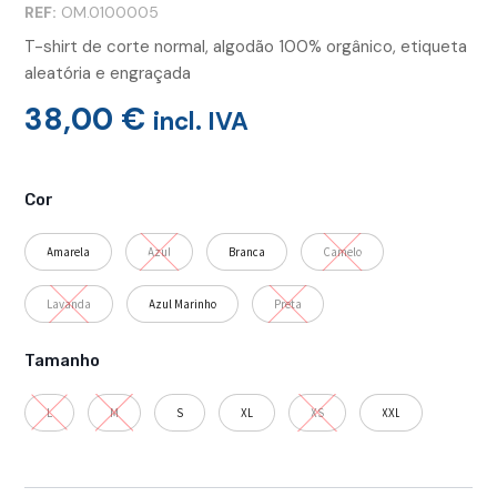
REF:
OM.0100005
T-shirt de corte normal, algodão 100% orgânico, etiqueta
aleatória e engraçada
38,00
€
incl. IVA
Quantidade
de
Cor
T-
Shirt
Amarela
Azul
Branca
Camelo
Orgânica,
Red
Lavanda
Azul Marinho
Preta
Hot
Tamanho
L
M
S
XL
XS
XXL