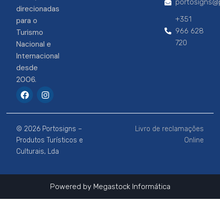
portosigns@p
direcionadas
+351
para o
966 628
Turismo
720
Nacional e
Internacional
desde
2006.
F
I
a
n
c
s
e
t
b
a
© 2026 Portosigns –
Livro de reclamações
o
g
o
r
Produtos Turísticos e
Online
k
a
Culturais, Lda
m
Powered by
Megastock Informática