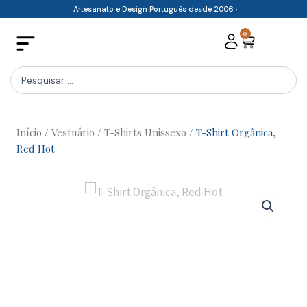
Skip
· Artesanato e Design Português desde 2006 ·
to
0
Cart
content
Search
...
Início
/
Vestuário
/
T-Shirts Unissexo
/ T-Shirt Orgânica,
Red Hot