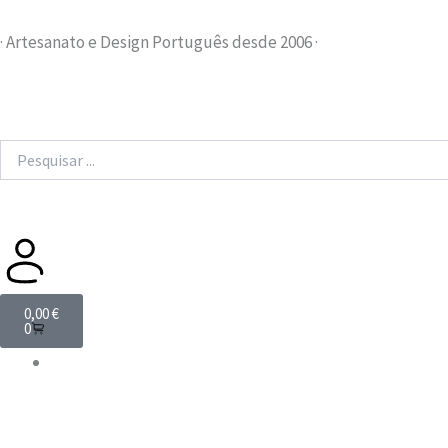
Skip
to
· Artesanato e Design Português desde 2006 ·
content
Search
...
Cart
0,00
€
0