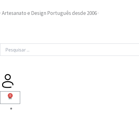
Skip
to
· Artesanato e Design Português desde 2006 ·
content
Search
...
0
Cart