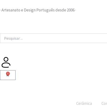
Skip
to
· Artesanato e Design Português desde 2006 ·
content
Search
...
0
Cart
Cerâmica
Cor