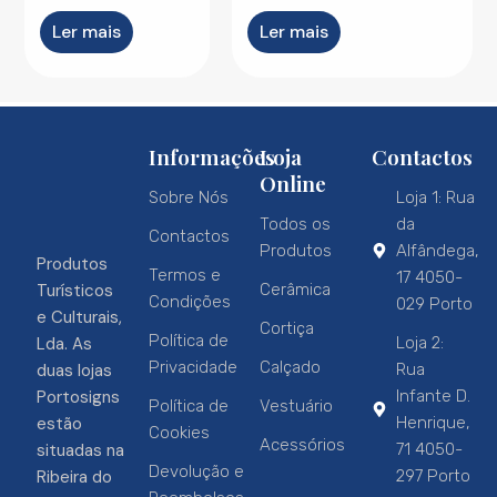
Ler mais
Ler mais
Informações
Loja
Contactos
Online
Sobre Nós
Loja 1: Rua
Todos os
da
Contactos
Produtos
Alfândega,
Produtos
Termos e
17 4050-
Turísticos
Cerâmica
Condições
029 Porto
e Culturais,
Cortiça
Política de
Lda. As
Loja 2:
Privacidade
Calçado
duas lojas
Rua
Portosigns
Infante D.
Política de
Vestuário
estão
Henrique,
Cookies
Acessórios
situadas na
71 4050-
Devolução e
Ribeira do
297 Porto