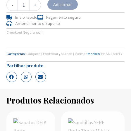
Adicionar
-
+
Envio rápido
Pagamento seguro
Antendimento e Suporte
Checkout Seguro com
,
Categorias:
Calçado | Footwear
Mulher | Woman
Modelo:
EBAN454FLY
Partilhar produto
Produtos Relacionados