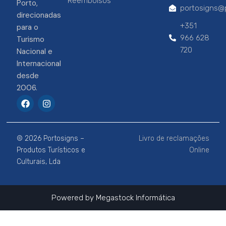
Reembolsos
Porto,
portosigns@p
direcionadas
+351
para o
966 628
Turismo
720
Nacional e
Internacional
desde
2006.
F
I
a
n
c
s
e
t
b
a
© 2026 Portosigns –
Livro de reclamações
o
g
o
r
Produtos Turísticos e
Online
k
a
Culturais, Lda
m
Powered by
Megastock Informática