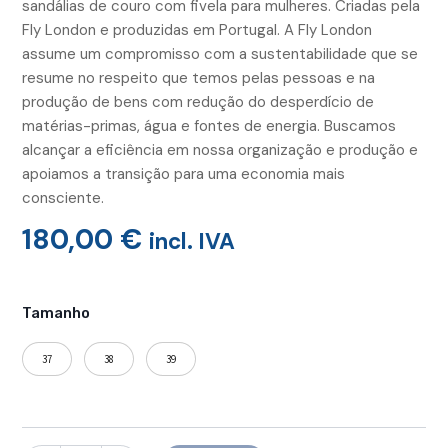
sandálias de couro com fivela para mulheres. Criadas pela
Fly London e produzidas em Portugal. A Fly London
assume um compromisso com a sustentabilidade que se
resume no respeito que temos pelas pessoas e na
produção de bens com redução do desperdício de
matérias-primas, água e fontes de energia. Buscamos
alcançar a eficiência em nossa organização e produção e
apoiamos a transição para uma economia mais
consciente.
180,00
€
incl. IVA
Quantidade
de
Tamanho
Sandálias
EBAN
37
38
39
Amarelo/Branco/Hortelã