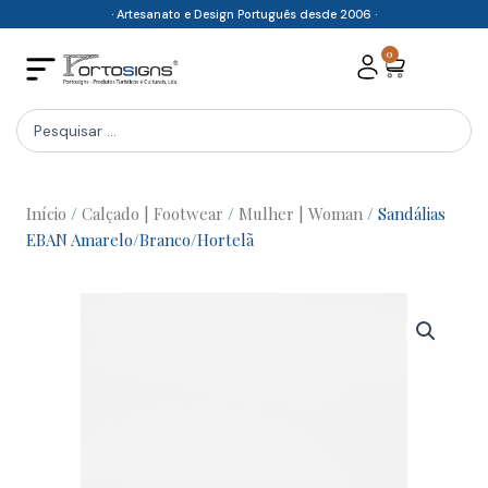
Skip
· Artesanato e Design Português desde 2006 ·
to
0
Cart
content
Search
...
Início
/
Calçado | Footwear
/
Mulher | Woman
/ Sandálias
EBAN Amarelo/Branco/Hortelã