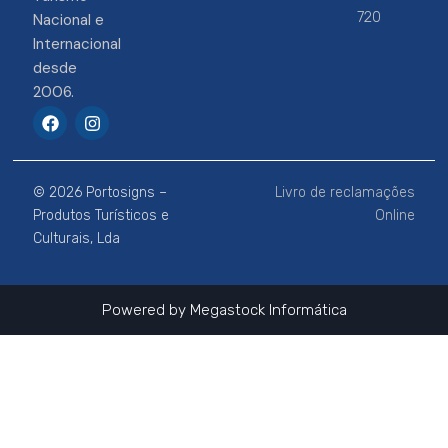
720
Nacional e
Internacional
desde
2006.
F
I
a
n
c
s
e
t
b
a
© 2026 Portosigns –
Livro de reclamações
o
g
o
r
Produtos Turísticos e
Online
k
a
Culturais, Lda
m
Powered by
Megastock Informática