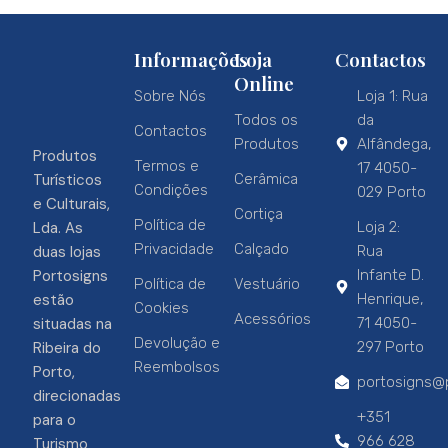
Informações
Loja
Contactos
Online
Sobre Nós
Loja 1: Rua
Todos os
da
Contactos
Produtos
Alfândega,
Produtos
Termos e
17 4050-
Turísticos
Cerâmica
Condições
029 Porto
e Culturais,
Cortiça
Política de
Lda. As
Loja 2:
Privacidade
Calçado
duas lojas
Rua
Portosigns
Infante D.
Política de
Vestuário
estão
Henrique,
Cookies
Acessórios
situadas na
71 4050-
Devolução e
Ribeira do
297 Porto
Reembolsos
Porto,
portosigns@p
direcionadas
+351
para o
966 628
Turismo