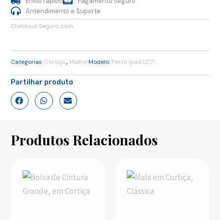
Envio rápido
Pagamento seguro
Cortiça
Antendimento e Suporte
Checkout Seguro com
,
Categorias:
Cortiça
Mulher
Modelo:
Pasta Ipad LC71
Partilhar produto
Produtos Relacionados