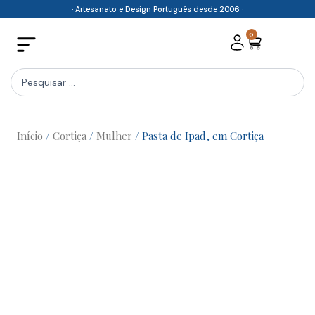
Skip
· Artesanato e Design Português desde 2006 ·
to
0
Cart
content
Search
...
Início
/
Cortiça
/
Mulher
/ Pasta de Ipad, em Cortiça