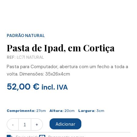
PADRÃO NATURAL
Pasta de Ipad, em Cortiça
REF:
LC71 NATURAL
Pasta para Computador, abertura com um fecho a toda a
volta. Dimensões: 35x26x4cm
52,00
€
incl. IVA
Quantidade
de
Comprimento:
27cm
Altura:
20cm
Largura:
3cm
Pasta
de
Adicionar
-
+
Ipad,
em