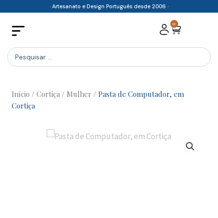
Skip
· Artesanato e Design Português desde 2006 ·
to
0
Cart
content
Search
...
Início
/
Cortiça
/
Mulher
/ Pasta de Computador, em
Cortiça