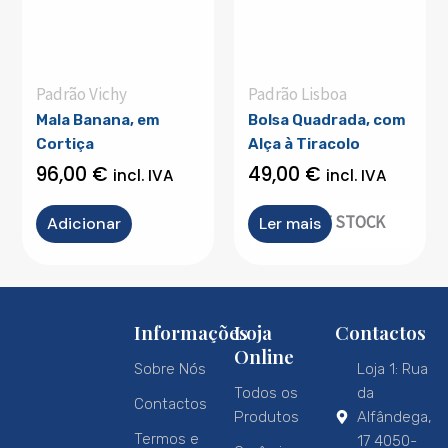
Padrão Vichy
Padrão Lisboa
Mala Banana, em
Bolsa Quadrada, com
Cortiça
Alça à Tiracolo
96,00
€
49,00
€
incl. IVA
incl. IVA
OUT OF STOCK
Adicionar
Ler mais
Informações
Loja
Contactos
Online
Sobre Nós
Loja 1: Rua
Todos os
da
Contactos
Produtos
Alfândega,
Termos e
17 4050-