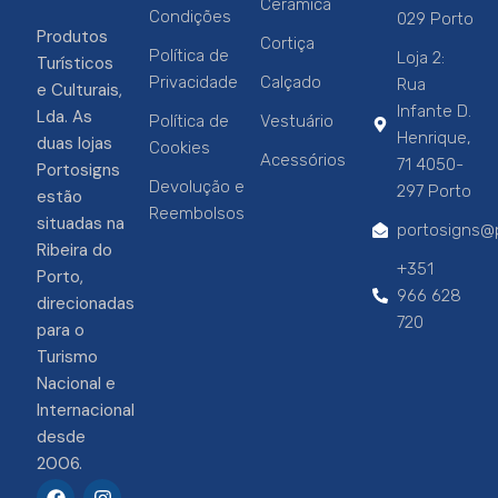
Cerâmica
Condições
029 Porto
Produtos
Cortiça
Política de
Loja 2:
Turísticos
Privacidade
Calçado
Rua
e Culturais,
Infante D.
Lda. As
Política de
Vestuário
Henrique,
duas lojas
Cookies
Acessórios
71 4050-
Portosigns
Devolução e
297 Porto
estão
Reembolsos
situadas na
portosigns@p
Ribeira do
+351
Porto,
966 628
direcionadas
720
para o
Turismo
Nacional e
Internacional
desde
2006.
F
I