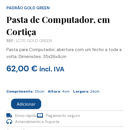
PADRÃO GOLD GREEN
Pasta de Computador, em
Cortiça
REF:
LC70 GOLD GREEN
Pasta para Computador, abertura com um fecho a toda a
volta. Dimensões: 35x26x4cm
62,00
€
incl. IVA
Quantidade
de
Comprimento:
35cm
Altura:
4cm
Largura:
26cm
Pasta
de
Adicionar
Computador,
em
Envio rápido
Pagamento seguro
Cortiça
Antendimento e Suporte