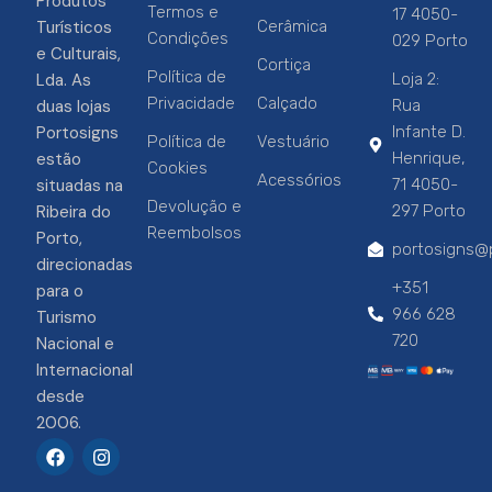
Produtos
Termos e
17 4050-
Turísticos
Cerâmica
Condições
029 Porto
e Culturais,
Cortiça
Política de
Lda. As
Loja 2:
Privacidade
Calçado
duas lojas
Rua
Portosigns
Infante D.
Política de
Vestuário
estão
Henrique,
Cookies
Acessórios
situadas na
71 4050-
Devolução e
Ribeira do
297 Porto
Reembolsos
Porto,
portosigns@p
direcionadas
+351
para o
966 628
Turismo
720
Nacional e
Internacional
desde
2006.
F
I
a
n
c
s