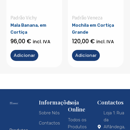
Padrão Vichy
Padrão Veneza
Mala Banana, em
Mochila em Cortiça
Cortiça
Grande
96,00
€
120,00
€
incl. IVA
incl. IVA
Adicionar
Adicionar
Informações
Loja
Contactos
Online
Sobre Nós
Loja 1: Rua
Todos os
da
Contactos
Produtos
Alfândega,