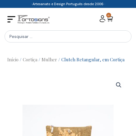
Skip
· Artesanato e Design Português desde 2006 ·
to
0
Cart
content
Search
...
Início
/
Cortiça
/
Mulher
/ Clutch Retangular, em Cortiça