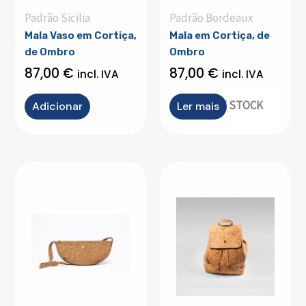
Padrão Sicilia
Padrão Bordeaux
Mala Vaso em Cortiça,
Mala em Cortiça, de
de Ombro
Ombro
87,00
€
87,00
€
incl. IVA
incl. IVA
OUT OF STOCK
Adicionar
Ler mais