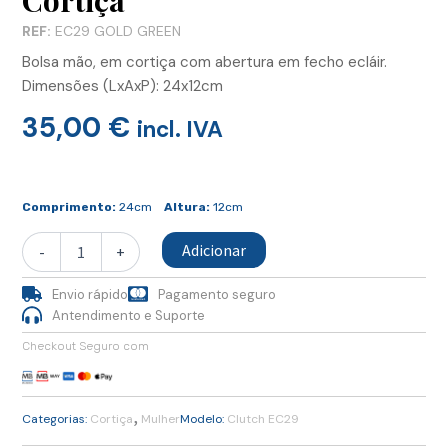
Cortiça
REF:
EC29 GOLD GREEN
Bolsa mão, em cortiça com abertura em fecho ecláir.
Dimensões (LxAxP): 24x12cm
35,00
€
incl. IVA
Quantidade
de
Comprimento:
24cm
Altura:
12cm
Clutch
Retangular,
Adicionar
-
+
em
Cortiça
Envio rápido
Pagamento seguro
Antendimento e Suporte
Checkout Seguro com
,
Categorias:
Cortiça
Mulher
Modelo:
Clutch EC29