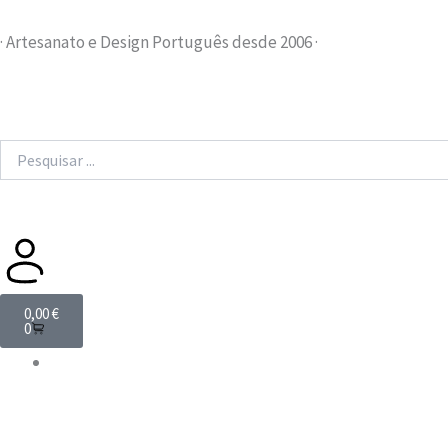
Skip
to
· Artesanato e Design Português desde 2006 ·
content
Search
...
Cart
0,00
€
0